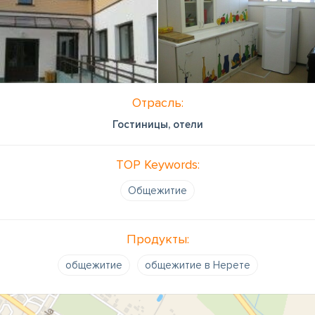
Отрасль:
Гостиницы, отели
TOP Keywords:
Общежитие
Продукты:
общежитие
общежитие в Нерете