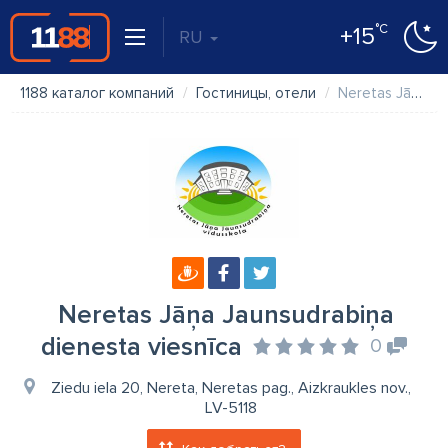
°C
+15
RU
1188 каталог компаний
Гостиницы, отели
Neretas Jāņa Jaunsudrabiņa dienesta viesnīca
Neretas Jāņa Jaunsudrabiņa
dienesta viesnīca
0
Ziedu iela 20, Nereta, Neretas pag., Aizkraukles nov.,
LV-5118