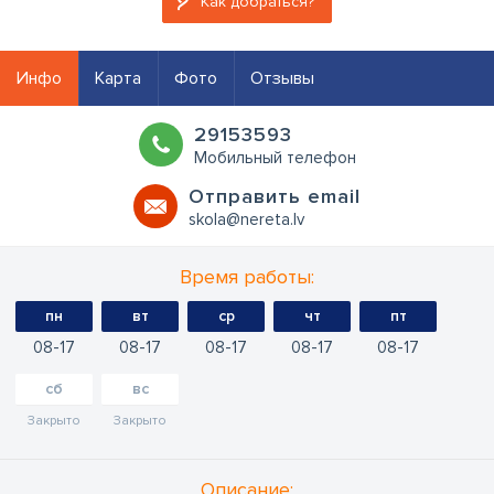
Как добраться?
Инфо
Карта
Фото
Отзывы
29153593
Мобильный телефон
Oтправить email
skola@nereta.lv
Время работы:
пн
вт
ср
чт
пт
08
17
08
17
08
17
08
17
08
17
сб
вс
Закрыто
Закрыто
Oписание: