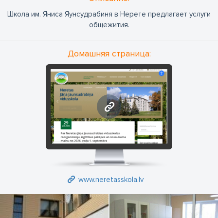
Школа им. Яниса Яунсудрабиня в Нерете предлагает услуги
общежития.
Домашняя страница:
www.neretasskola.lv
www.neretasskola.lv