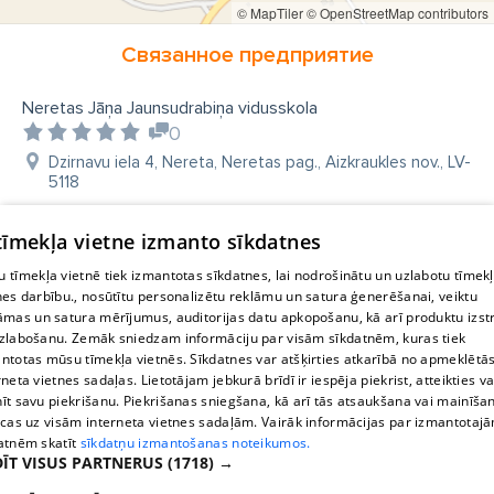
© MapTiler
© OpenStreetMap contributors
Связанное предприятие
Neretas Jāņa Jaunsudrabiņa vidusskola
0
Dzirnavu iela 4, Nereta, Neretas pag., Aizkraukles nov., LV-
5118
 tīmekļa vietne izmanto sīkdatnes
 tīmekļa vietnē tiek izmantotas sīkdatnes, lai nodrošinātu un uzlabotu tīmek
nes darbību., nosūtītu personalizētu reklāmu un satura ģenerēšanai, veiktu
āmas un satura mērījumus, auditorijas datu apkopošanu, kā arī produktu izst
zlabošanu. Zemāk sniedzam informāciju par visām sīkdatnēm, kuras tiek
ntotas mūsu tīmekļa vietnēs. Sīkdatnes var atšķirties atkarībā no apmeklētā
rneta vietnes sadaļas. Lietotājam jebkurā brīdī ir iespēja piekrist, atteikties va
īt savu piekrišanu. Piekrišanas sniegšana, kā arī tās atsaukšana vai mainīša
ecas uz visām interneta vietnes sadaļām. Vairāk informācijas par izmantotaj
atnēm skatīt
sīkdatņu izmantošanas noteikumos.
ĪT VISUS PARTNERUS
(1718) →