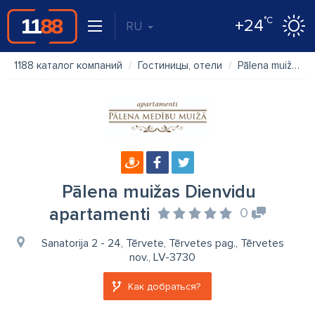
°C
+24
RU
1188 каталог компаний
Гостиницы, отели
Pālena muižas Dienvidu apartamenti
Pālena muižas Dienvidu
apartamenti
0
Sanatorija 2 - 24, Tērvete, Tērvetes pag., Tērvetes
nov., LV-3730
Как добраться?