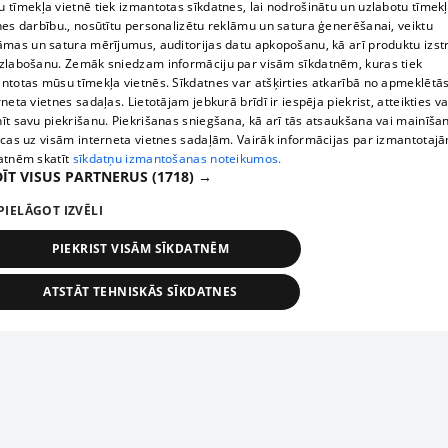
 tīmekļa vietnē tiek izmantotas sīkdatnes, lai nodrošinātu un uzlabotu tīmek
nes darbību., nosūtītu personalizētu reklāmu un satura ģenerēšanai, veiktu
āmas un satura mērījumus, auditorijas datu apkopošanu, kā arī produktu izst
zlabošanu. Zemāk sniedzam informāciju par visām sīkdatnēm, kuras tiek
ntotas mūsu tīmekļa vietnēs. Sīkdatnes var atšķirties atkarībā no apmeklētā
rneta vietnes sadaļas. Lietotājam jebkurā brīdī ir iespēja piekrist, atteikties va
īt savu piekrišanu. Piekrišanas sniegšana, kā arī tās atsaukšana vai mainīša
ecas uz visām interneta vietnes sadaļām. Vairāk informācijas par izmantotaj
atnēm skatīt
sīkdatņu izmantošanas noteikumos.
ĪT VISUS PARTNERUS
(1718) →
PIELĀGOT IZVĒLI
PIEKRIST VISĀM SĪKDATNĒM
ATSTĀT TEHNISKĀS SĪKDATNES
TEHNISKĀS/OBLIGĀTĀS
STATISTIKAS
MĒRĶĒŠANA
FUNKCIONĀLĀS
NEKLASIFICĒTĀS