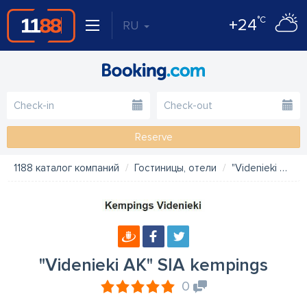
°C
+24
RU
Reserve
1188 каталог компаний
Гостиницы, отели
"Videnieki AK" SIA kempings
"Videnieki AK" SIA kempings
0