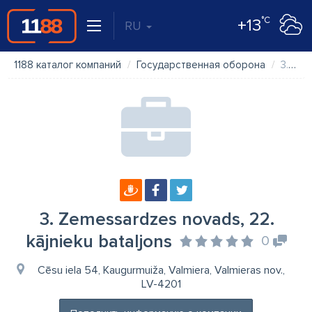
°C
+13
RU
1188 каталог компаний
Государственная оборона
3. Zemessardzes novads, 22. kājnieku bataljons
3. Zemessardzes novads, 22.
kājnieku bataljons
0
Cēsu iela 54, Kaugurmuiža, Valmiera, Valmieras nov.,
LV-4201