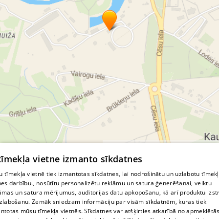
© MapTiler
© OpenStreetMap contributors
 tīmekļa vietne izmanto sīkdatnes
 tīmekļa vietnē tiek izmantotas sīkdatnes, lai nodrošinātu un uzlabotu tīmek
nes darbību., nosūtītu personalizētu reklāmu un satura ģenerēšanai, veiktu
āmas un satura mērījumus, auditorijas datu apkopošanu, kā arī produktu izst
zlabošanu. Zemāk sniedzam informāciju par visām sīkdatnēm, kuras tiek
ntotas mūsu tīmekļa vietnēs. Sīkdatnes var atšķirties atkarībā no apmeklētā