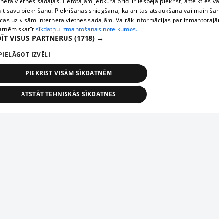
rneta vietnes sadaļas. Lietotājam jebkurā brīdī ir iespēja piekrist, atteikties va
īt savu piekrišanu. Piekrišanas sniegšana, kā arī tās atsaukšana vai mainīša
ecas uz visām interneta vietnes sadaļām. Vairāk informācijas par izmantotaj
atnēm skatīt
sīkdatņu izmantošanas noteikumos.
ĪT VISUS PARTNERUS
(1718) →
PIELĀGOT IZVĒLI
PIEKRIST VISĀM SĪKDATNĒM
ATSTĀT TEHNISKĀS SĪKDATNES
TEHNISKĀS/OBLIGĀTĀS
STATISTIKAS
MĒRĶĒŠANA
FUNKCIONĀLĀS
NEKLASIFICĒTĀS
ehniskās/obligātās
Statistikas
Mērķēšana
Funkcionālās
Neklasificēt
niskās/obligātās sīkdatnes nepieciešamas, lai lietotājs varētu brīvi apmeklēt un pārlūk
Добавь свое предприятие
ekļa vietni un izmantot tās piedāvātās iespējas. Bez šīm sīkdatnēm tīmekļa vietne neva
nvērtīgi darboties un sniegt lietotājam nepieciešamo informāciju.