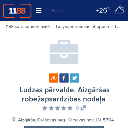
°C
+26
RU
1188 каталог компаний
Государственная оборона
Ludzas pārvalde, Aizgāršas robežapsardzības nodaļa
Ludzas pārvalde, Aizgāršas
robežapsardzības nodaļa
0
Aizgārša, Goliševas pag., Kārsavas nov., LV-5704