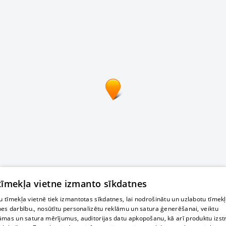
 tīmekļa vietne izmanto sīkdatnes
 tīmekļa vietnē tiek izmantotas sīkdatnes, lai nodrošinātu un uzlabotu tīmek
nes darbību., nosūtītu personalizētu reklāmu un satura ģenerēšanai, veiktu
āmas un satura mērījumus, auditorijas datu apkopošanu, kā arī produktu izst