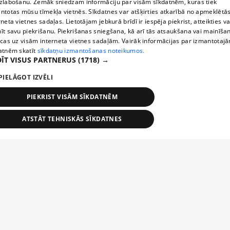
zlabošanu. Zemāk sniedzam informāciju par visām sīkdatnēm, kuras tiek
ntotas mūsu tīmekļa vietnēs. Sīkdatnes var atšķirties atkarībā no apmeklētā
rneta vietnes sadaļas. Lietotājam jebkurā brīdī ir iespēja piekrist, atteikties va
īt savu piekrišanu. Piekrišanas sniegšana, kā arī tās atsaukšana vai mainīša
ecas uz visām interneta vietnes sadaļām. Vairāk informācijas par izmantotaj
atnēm skatīt
sīkdatņu izmantošanas noteikumos.
ĪT VISUS PARTNERUS
(1718) →
PIELĀGOT IZVĒLI
PIEKRIST VISĀM SĪKDATNĒM
ATSTĀT TEHNISKĀS SĪKDATNES
TEHNISKĀS/OBLIGĀTĀS
STATISTIKAS
MĒRĶĒŠANA
FUNKCIONĀLĀS
NEKLASIFICĒTĀS
ehniskās/obligātās
Statistikas
Mērķēšana
Funkcionālās
Neklasificēt
niskās/obligātās sīkdatnes nepieciešamas, lai lietotājs varētu brīvi apmeklēt un pārlūk
Добавь свое предприятие