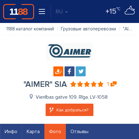
°C
+15
RU
1188 каталог компаний
Грузовые автоперевозки
"AIMER" SIA
"AIMER" SIA
1
Vienības gatve 109, Rīga, LV-1058
Как добраться?
Инфо
Карта
Фото
Отзывы