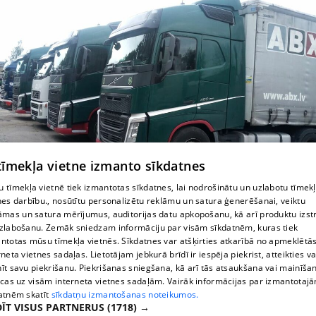
 tīmekļa vietne izmanto sīkdatnes
 tīmekļa vietnē tiek izmantotas sīkdatnes, lai nodrošinātu un uzlabotu tīmek
nes darbību., nosūtītu personalizētu reklāmu un satura ģenerēšanai, veiktu
Предложим лучший способ доставки груза
āmas un satura mērījumus, auditorijas datu apkopošanu, kā arī produktu izst
zlabošanu. Zemāk sniedzam informāciju par visām sīkdatnēm, kuras tiek
ntotas mūsu tīmekļa vietnēs. Sīkdatnes var atšķirties atkarībā no apmeklētā
rneta vietnes sadaļas. Lietotājam jebkurā brīdī ir iespēja piekrist, atteikties va
īt savu piekrišanu. Piekrišanas sniegšana, kā arī tās atsaukšana vai mainīša
ecas uz visām interneta vietnes sadaļām. Vairāk informācijas par izmantotaj
atnēm skatīt
sīkdatņu izmantošanas noteikumos.
ĪT VISUS PARTNERUS
(1718) →