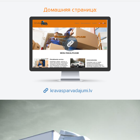
Домашняя страница:
kravasparvadajumi.lv
kravasparvadajumi.lv