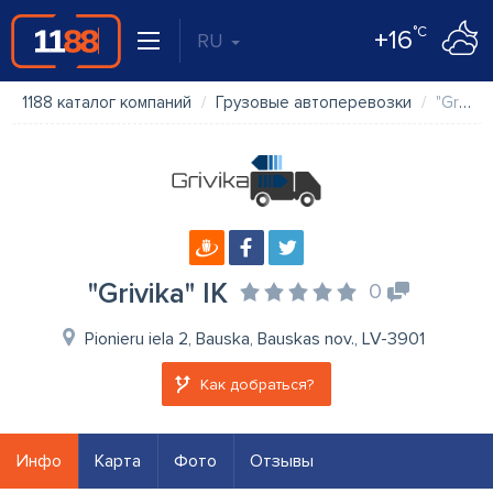
°C
+16
RU
1188 каталог компаний
Грузовые автоперевозки
"Grivika" IK
"Grivika" IK
0
Pionieru iela 2, Bauska, Bauskas nov., LV-3901
Как добраться?
Инфо
Карта
Фото
Отзывы