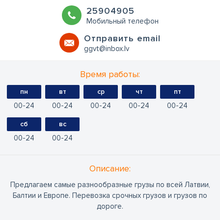
25904905
Мобильный телефон
Oтправить email
ggvt@inbox.lv
Время работы:
пн
вт
ср
чт
пт
00
24
00
24
00
24
00
24
00
24
сб
вс
00
24
00
24
Oписание:
Предлагаем самые разнообразные грузы по всей Латвии,
Балтии и Европе. Перевозка срочных грузов и грузов по
дороге.