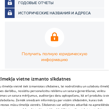
ГОДОВЫЕ ОТЧЕТЫ
ИСТОРИЧЕСКИЕ НАЗВАНИЯ И АДРЕСА
Получить полную юридическую
информацию
 tīmekļa vietne izmanto sīkdatnes
 tīmekļa vietnē tiek izmantotas sīkdatnes, lai nodrošinātu un uzlabotu tīmek
nes darbību., nosūtītu personalizētu reklāmu un satura ģenerēšanai, veiktu
āmas un satura mērījumus, auditorijas datu apkopošanu, kā arī produktu izst
zlabošanu. Zemāk sniedzam informāciju par visām sīkdatnēm, kuras tiek
ntotas mūsu tīmekļa vietnēs. Sīkdatnes var atšķirties atkarībā no apmeklētā