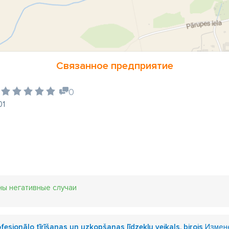
Связанное предприятие
0
01
ны негативные случаи
esionālo tīrīšanas un uzkopšanas līdzekļu veikals, birojs
Измене