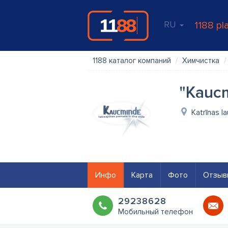
RU
1188 pl
1188 каталог компаний
Химчистка
"Kaucm
Katrīnas l
Инфо
Карта
Фото
Отзыв
29238628
Мобильный телефон