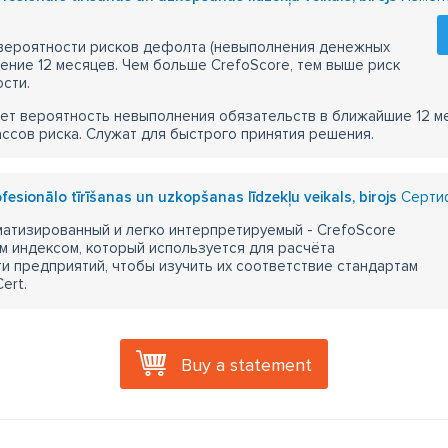
 вероятности рисков дефолта (невыполнения денежных
чение 12 месяцев. Чем больше CrefoScore, тем выше риск
сти.
ет вероятность невыполнения обязательств в ближайшие 12 м
ассов риска. Служат для быстрого принятия решения.
esionālo tīrīšanas un uzkopšanas līdzekļu veikals, birojs
Сертиф
атизированный и легко интерпретируемый - CrefoScore
м индексом, который используется для расчёта
 предприятий, чтобы изучить их соответствие стандартам
ert.
Buy a statement