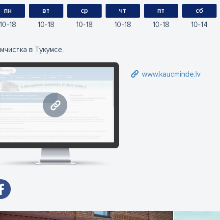
пн
вт
ср
чт
пт
сб
10
18
10
18
10
18
10
18
10
18
10
14
мчистка в Тукумсе.
www.kaucminde.lv
www.kaucminde.lv