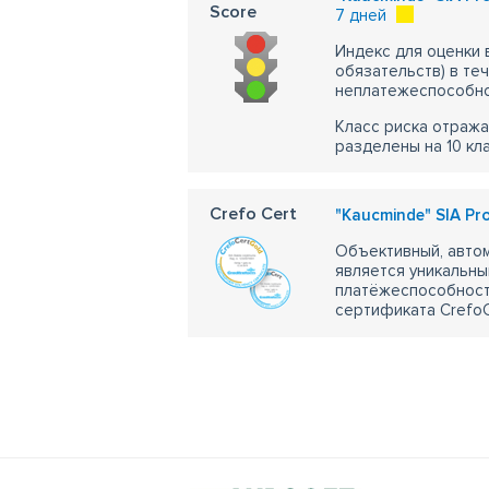
Score
7 дней
Индекс для оценки
обязательств) в те
неплатежеспособно
Класс риска отража
разделены на 10 кл
Crefo Cert
"Kaucminde" SIA Prof
Объективный, автом
является уникальны
платёжеспособности
сертификата CrefoC