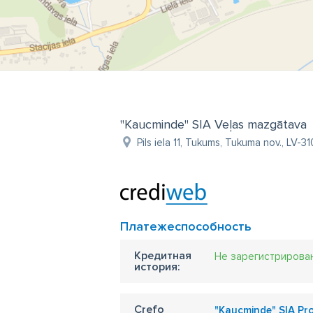
"Kaucminde" SIA Veļas mazgātava
Pils iela 11, Tukums, Tukuma nov., LV-31
Платежеспособность
Кредитная
Не зарегистрирова
история:
Crefo
"Kaucminde" SIA Prof