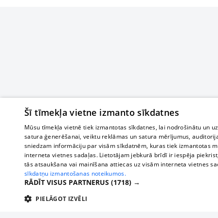
Šī tīmekļa vietne izmanto sīkdatnes
Mūsu tīmekļa vietnē tiek izmantotas sīkdatnes, lai nodrošinātu un u
satura ģenerēšanai, veiktu reklāmas un satura mērījumus, auditorij
sniedzam informāciju par visām sīkdatnēm, kuras tiek izmantotas mū
interneta vietnes sadaļas. Lietotājam jebkurā brīdī ir iespēja piekrist
tās atsaukšana vai mainīšana attiecas uz visām interneta vietnes s
sīkdatņu izmantošanas noteikumos.
RĀDĪT VISUS PARTNERUS
(1718) →
PIELĀGOT IZVĒLI
TEHNISKĀS/OBLIGĀTĀS
STATISTIKAS
M