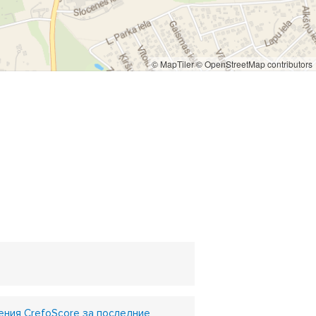
© MapTiler
© OpenStreetMap contributors
ния CrefoScore за последние