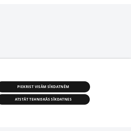
PIEKRIST VISĀM SĪKDATNĒM
ATSTĀT TEHNISKĀS SĪKDATNES