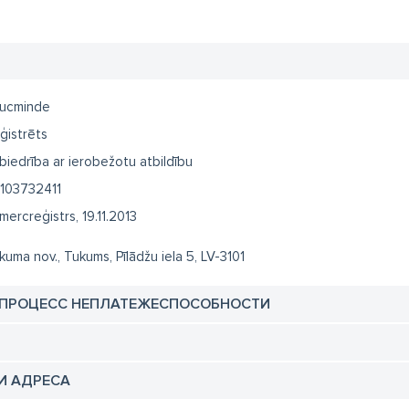
ucminde
ģistrēts
biedrība ar ierobežotu atbildību
103732411
mercreģistrs, 19.11.2013
kuma nov., Tukums, Pīlādžu iela 5, LV-3101
 ПРОЦЕСС НЕПЛАТЕЖЕСПОСОБНОСТИ
И АДРЕСА