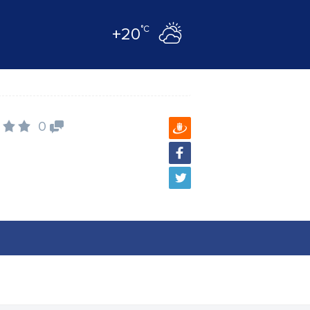
°C
+20
0