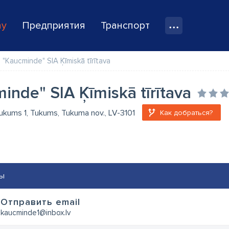
ay
Предприятия
Транспорт
"Kaucminde" SIA Ķīmiskā tīrītava
inde" SIA Ķīmiskā tīrītava
aukums 1, Tukums, Tukuma nov., LV-3101
Как добраться?
ы
Oтправить email
kaucminde1@inbox.lv