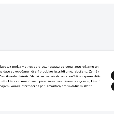
zlabotu tīmekļa vietnes darbību., nosūtītu personalizētu reklāmu un
as datu apkopošanu, kā arī produktu izstrādi un uzlabošanu. Zemāk
su tīmekļa vietnēs. Sīkdatnes var atšķirties atkarībā no apmeklētās
, atteikties vai mainīt savu piekrišanu. Piekrišanas sniegšana, kā arī
adaļām. Vairāk informācijas par izmantotajām sīkdatnēm skatīt
ĒRĶĒŠANA
FUNKCIONĀLĀS
NEKLASIFICĒTĀS