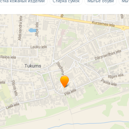
стка кожаных изделий
Стирка сумок
Мытьё обуви
Мыт