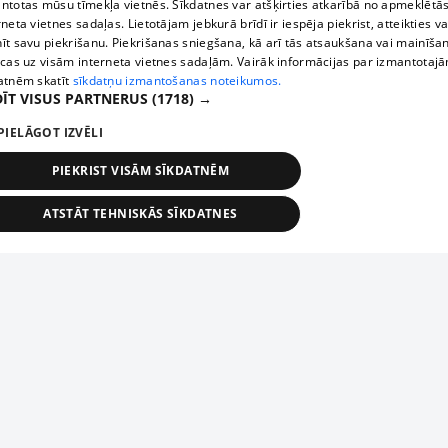
ntotas mūsu tīmekļa vietnēs. Sīkdatnes var atšķirties atkarībā no apmeklētā
rneta vietnes sadaļas. Lietotājam jebkurā brīdī ir iespēja piekrist, atteikties va
īt savu piekrišanu. Piekrišanas sniegšana, kā arī tās atsaukšana vai mainīša
ecas uz visām interneta vietnes sadaļām. Vairāk informācijas par izmantotaj
atnēm skatīt
sīkdatņu izmantošanas noteikumos.
ĪT VISUS PARTNERUS
(1718) →
PIELĀGOT IZVĒLI
PIEKRIST VISĀM SĪKDATNĒM
ATSTĀT TEHNISKĀS SĪKDATNES
TEHNISKĀS/OBLIGĀTĀS
STATISTIKAS
MĒRĶĒŠANA
FUNKCIONĀLĀS
NEKLASIFICĒTĀS
ehniskās/obligātās
Statistikas
Mērķēšana
Funkcionālās
Neklasificēt
niskās/obligātās sīkdatnes nepieciešamas, lai lietotājs varētu brīvi apmeklēt un pārlūk
Добавь свое предприятие
ekļa vietni un izmantot tās piedāvātās iespējas. Bez šīm sīkdatnēm tīmekļa vietne neva