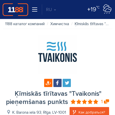
°C
+19
RU
1188 каталог компаний
Химчистка
Ķīmiskās tīrītavas "Tvaikonis" pieņemšanas punkts
Ķīmiskās tīrītavas "Tvaikonis"
pieņemšanas punkts
1
K. Barona iela 93, Rīga, LV-1001
Как добраться?