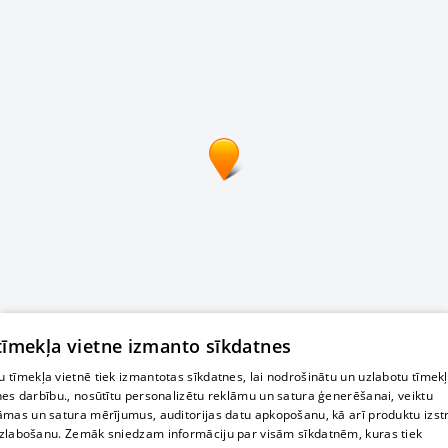
 tīmekļa vietne izmanto sīkdatnes
 tīmekļa vietnē tiek izmantotas sīkdatnes, lai nodrošinātu un uzlabotu tīmek
nes darbību., nosūtītu personalizētu reklāmu un satura ģenerēšanai, veiktu
āmas un satura mērījumus, auditorijas datu apkopošanu, kā arī produktu izst
zlabošanu. Zemāk sniedzam informāciju par visām sīkdatnēm, kuras tiek