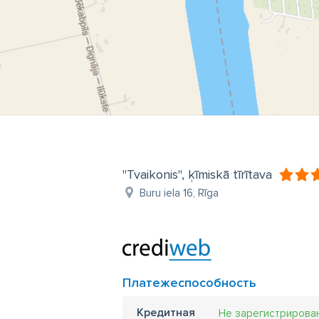
"Tvaikonis", ķīmiskā tīrītava
Buru iela 16, Rīga
Платежеспособность
Кредитная
Не зарегистрирова