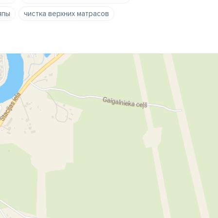
япы
чистка верхних матрасов