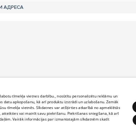
И АДРЕСА
zlabotu tīmekļa vietnes darbību., nosūtītu personalizētu reklāmu un
as datu apkopošanu, kā arī produktu izstrādi un uzlabošanu. Zemāk
su tīmekļa vietnēs. Sīkdatnes var atšķirties atkarībā no apmeklētās
, atteikties vai mainīt savu piekrišanu. Piekrišanas sniegšana, kā arī
adaļām. Vairāk informācijas par izmantotajām sīkdatnēm skatīt