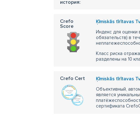
история:
Crefo
Ķīmiskās tīrītavas 
Score
Индекс для оценки
обязательств) в те
неплатежеспособно
Класс риска отража
разделены на 10 кл
Crefo Cert
Ķīmiskās tīrītavas 
Объективный, автом
является уникальны
платёжеспособности
сертификата CrefoC