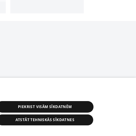
PIEKRIST VISĀM SĪKDATNĒM
ATSTĀT TEHNISKĀS SĪKDATNES