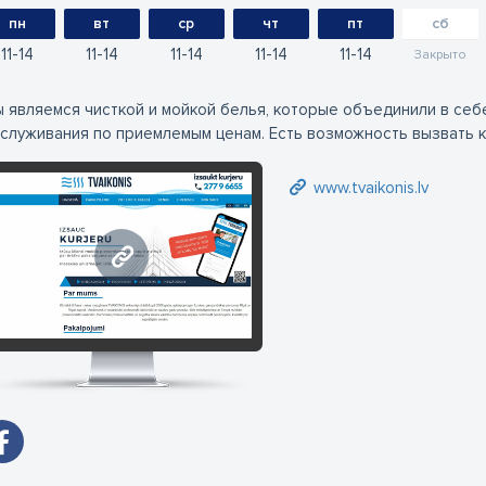
пн
вт
ср
чт
пт
сб
11
14
11
14
11
14
11
14
11
14
Закрыто
 являемся чисткой и мойкой белья, которые объединили в себ
служивания по приемлемым ценам. Есть возможность вызвать к
www.tvaikonis.lv
www.tvaikonis.lv