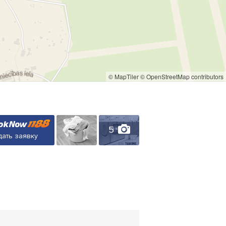
© MapTiler
© OpenStreetMap contributors
5
ать заявку