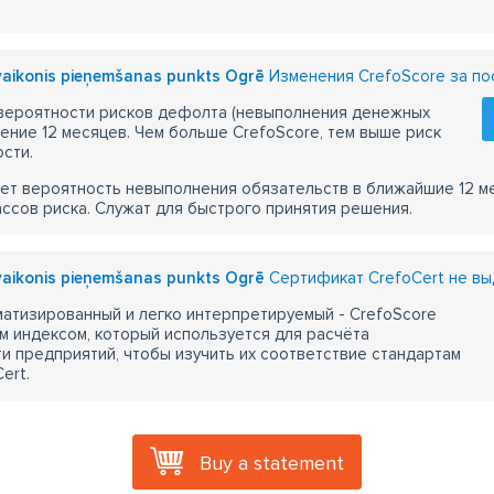
Tvaikonis pieņemšanas punkts Ogrē
Изменения CrefoScore за по
 вероятности рисков дефолта (невыполнения денежных
чение 12 месяцев. Чем больше CrefoScore, тем выше риск
сти.
ет вероятность невыполнения обязательств в ближайшие 12 м
ассов риска. Служат для быстрого принятия решения.
Tvaikonis pieņemšanas punkts Ogrē
Сертификат CrefoCert не вы
атизированный и легко интерпретируемый - CrefoScore
м индексом, который используется для расчёта
 предприятий, чтобы изучить их соответствие стандартам
ert.
Buy a statement