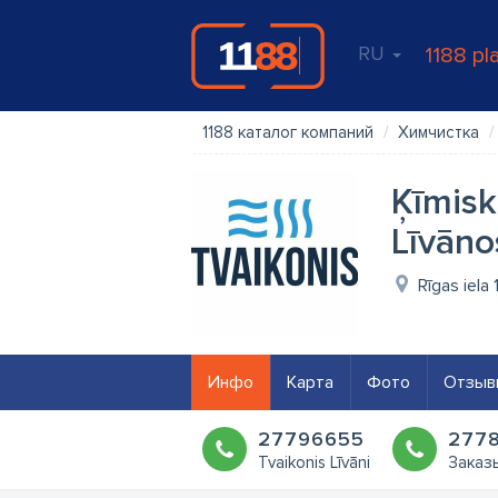
RU
1188 pl
1188 каталог компаний
Химчистка
Ķīmisk
Līvāno
Rīgas iela 
Инфо
Карта
Фото
Отзыв
27796655
277
Tvaikonis Līvāni
Заказ