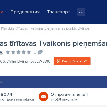
ay
Предприятия
Транспорт
Ķīmiskās tīrītavas Tvaikonis pieņemšanas punkts Līvānos
ās tīrītavas Tvaikonis pieņemš
s
0
106, Līvāni, Līvānu nov., LV-5316
Как добраться?
ы
88074
Oтправить email
ы от дома или офиса
info@tvaikonis.lv