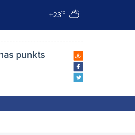
°C
+23
anas punkts