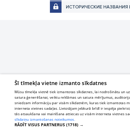
ИСТОРИЧЕСКИЕ НАЗВАНИЯ 
Šī tīmekļa vietne izmanto sīkdatnes
Mūsu tīmekļa vietnē tiek izmantotas sīkdatnes, lai nodrošinātu un u
satura ģenerēšanai, veiktu reklāmas un satura mērījumus, auditorij
sniedzam informāciju par visām sīkdatnēm, kuras tiek izmantotas mū
interneta vietnes sadaļas. Lietotājam jebkurā brīdī ir iespēja piekrist
tās atsaukšana vai mainīšana attiecas uz visām interneta vietnes s
sīkdatņu izmantošanas noteikumos.
RĀDĪT VISUS PARTNERUS
(1718) →