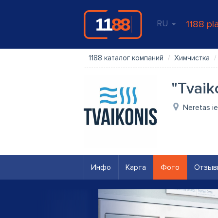
RU
1188 pl
1188 каталог компаний
Химчистка
"Tvaiko
Neretas ie
Инфо
Карта
Фото
Отзыв