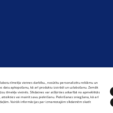
zlabotu tīmekļa vietnes darbību., nosūtītu personalizētu reklāmu un
as datu apkopošanu, kā arī produktu izstrādi un uzlabošanu. Zemāk
su tīmekļa vietnēs. Sīkdatnes var atšķirties atkarībā no apmeklētās
, atteikties vai mainīt savu piekrišanu. Piekrišanas sniegšana, kā arī
adaļām. Vairāk informācijas par izmantotajām sīkdatnēm skatīt