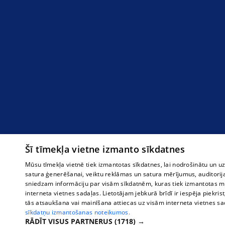
Šī tīmekļa vietne izmanto sīkdatnes
Mūsu tīmekļa vietnē tiek izmantotas sīkdatnes, lai nodrošinātu un u
satura ģenerēšanai, veiktu reklāmas un satura mērījumus, auditorij
sniedzam informāciju par visām sīkdatnēm, kuras tiek izmantotas mū
interneta vietnes sadaļas. Lietotājam jebkurā brīdī ir iespēja piekrist
tās atsaukšana vai mainīšana attiecas uz visām interneta vietnes s
sīkdatņu izmantošanas noteikumos.
RĀDĪT VISUS PARTNERUS
(1718) →