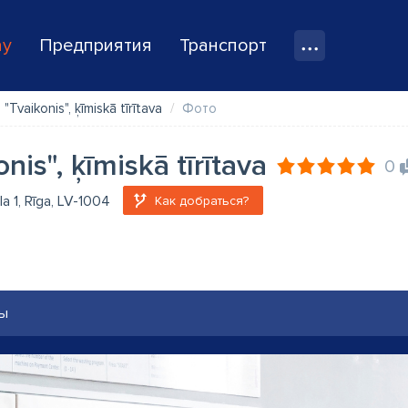
ay
Предприятия
Транспорт
"Tvaikonis", ķīmiskā tīrītava
Фото
nis", ķīmiskā tīrītava
0
la 1, Rīga, LV-1004
Как добраться?
ы