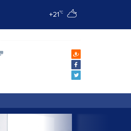
°C
+21