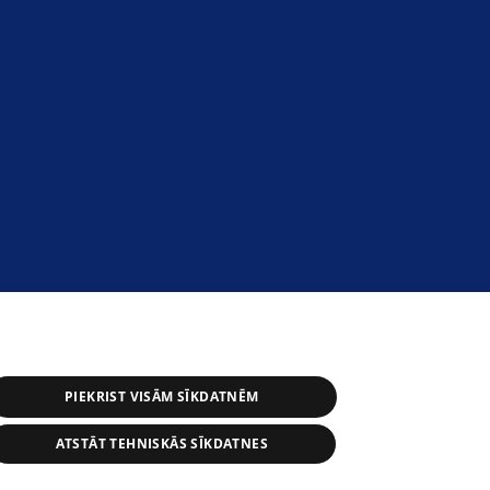
PIEKRIST VISĀM SĪKDATNĒM
ATSTĀT TEHNISKĀS SĪKDATNES