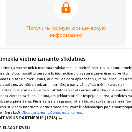
Получить полную юридическую
информацию
 tīmekļa vietne izmanto sīkdatnes
 tīmekļa vietnē tiek izmantotas sīkdatnes, lai nodrošinātu un uzlabotu tīmek
nes darbību., nosūtītu personalizētu reklāmu un satura ģenerēšanai, veiktu
āmas un satura mērījumus, auditorijas datu apkopošanu, kā arī produktu izst
zlabošanu. Zemāk sniedzam informāciju par visām sīkdatnēm, kuras tiek
ntotas mūsu tīmekļa vietnēs. Sīkdatnes var atšķirties atkarībā no apmeklētā
rneta vietnes sadaļas. Lietotājam jebkurā brīdī ir iespēja piekrist, atteikties va
īt savu piekrišanu. Piekrišanas sniegšana, kā arī tās atsaukšana vai mainīša
ecas uz visām interneta vietnes sadaļām. Vairāk informācijas par izmantotaj
atnēm skatīt
sīkdatņu izmantošanas noteikumos.
ĪT VISUS PARTNERUS
(1718) →
PIELĀGOT IZVĒLI