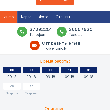
Инфо
Карта
Фото
Отзывы
67292251
26557620
Телефон
Телефон
Oтправить email
info@entario.lv
Время работы:
пн
вт
ср
чт
пт
09
18
09
18
09
18
09
18
09
18
сб
вс
Закрыто
Закрыто
Oписание: