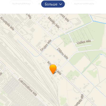
антисептик
антисептический
антисептики
Больше
анти септики
антипирены
антипиренный
антипирен
отбеливатели
отбеливатель
от синевы
синева
противоплесневое средство
против плесени
металлическая краска
импрегнирование
импрегнация
декоративные антисептики
текстурный декор
пластификатор