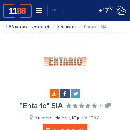
°C
+17
RU
1188 каталог компаний
Химикаты
"Entario" SIA
"Entario" SIA
0
Krustpils iela 54e, Rīga, LV-1057
Как добраться?