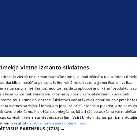
"Labi" intīmpreču salons
 tīmekļa vietne izmanto sīkdatnes
 tīmekļa vietnē tiek izmantotas sīkdatnes, lai nodrošinātu un uzlabotu tīmek
nes darbību., nosūtītu personalizētu reklāmu un satura ģenerēšanai, veiktu
āmas un satura mērījumus, auditorijas datu apkopošanu, kā arī produktu izst
zlabošanu. Zemāk sniedzam informāciju par visām sīkdatnēm, kuras tiek
ntotas mūsu tīmekļa vietnēs. Sīkdatnes var atšķirties atkarībā no apmeklētā
rneta vietnes sadaļas. Lietotājam jebkurā brīdī ir iespēja piekrist, atteikties va
īt savu piekrišanu. Piekrišanas sniegšana, kā arī tās atsaukšana vai mainīša
ecas uz visām interneta vietnes sadaļām. Vairāk informācijas par izmantotaj
atnēm skatīt
sīkdatņu izmantošanas noteikumos.
ĪT VISUS PARTNERUS
(1718) →