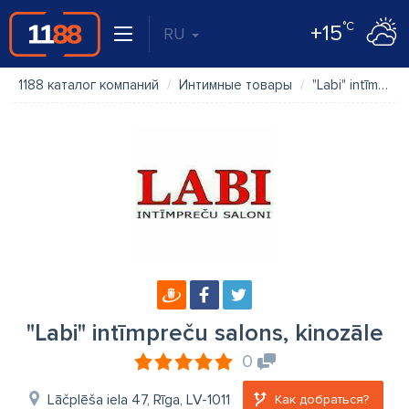
°C
+15
RU
1188 каталог компаний
Интимные товары
"Labi" intīmpreču salons, kinozāle
"Labi" intīmpreču salons, kinozāle
0
Lāčplēša iela 47, Rīga, LV-1011
Как добраться?