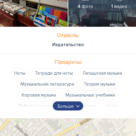
4
фото
1
видео
Отрасль:
Издательство
Продукты:
Ноты
Тетради для ноты
Латышская музыка
Музыкальная литература
Теория музыки
Хоровая музыка
Музыкальные учебники
Рабочие тетради
Книги о музыке
Ноты
Больше
Документация для музыкальной школы
Документация для художественной школы