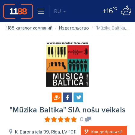
°C
+16
RU
1188 каталог компаний
Издательство
"Mūzika Baltika" SIA nošu veikals
"Mūzika Baltika" SIA nošu veikals
0
K. Barona iela 39, Rīga, LV-1011
Как добраться?