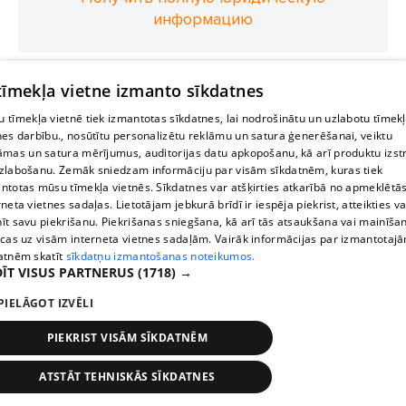
информацию
 tīmekļa vietne izmanto sīkdatnes
 tīmekļa vietnē tiek izmantotas sīkdatnes, lai nodrošinātu un uzlabotu tīmek
nes darbību., nosūtītu personalizētu reklāmu un satura ģenerēšanai, veiktu
āmas un satura mērījumus, auditorijas datu apkopošanu, kā arī produktu izst
zlabošanu. Zemāk sniedzam informāciju par visām sīkdatnēm, kuras tiek
ntotas mūsu tīmekļa vietnēs. Sīkdatnes var atšķirties atkarībā no apmeklētā
rneta vietnes sadaļas. Lietotājam jebkurā brīdī ir iespēja piekrist, atteikties va
īt savu piekrišanu. Piekrišanas sniegšana, kā arī tās atsaukšana vai mainīša
ecas uz visām interneta vietnes sadaļām. Vairāk informācijas par izmantotaj
atnēm skatīt
sīkdatņu izmantošanas noteikumos.
ĪT VISUS PARTNERUS
(1718) →
PIELĀGOT IZVĒLI
PIEKRIST VISĀM SĪKDATNĒM
ATSTĀT TEHNISKĀS SĪKDATNES