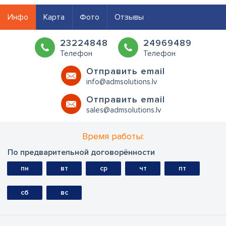
Инфо
Карта
Фото
Отзывы
23224848
24969489
Телефон
Телефон
Oтправить email
info@admsolutions.lv
Oтправить email
sales@admsolutions.lv
Время работы:
По предварительной договорённости
пн
вт
ср
чт
пт
сб
вс