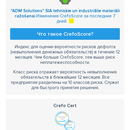
шланги асенизации
шланги для вентиляции
"ADM Solutions" SIA tehniskie un industriālie materiāli
нефтепродукты для шлангов
ražošanai
Изменения CrefoScore за последние 7
дней
пищевые продукты для шлангов
Что такое CrefoScore?
соединения для шлангов
шланговое соединение
соединение perrot и bauer
storz соединения
Индекс для оценки вероятности рисков дефолта
(невыполнения денежных обязательств) в течение 12
пищевые соединения
соединители
месяцев. Чем больше CrefoScore, тем выше риск
неплатежеспособности.
быстроразъемные соединители
пвх шторы
Класс риска отражает вероятность невыполнения
PU конвейерная лента
полиуретановые ленты
обязательств в ближайшие 12 месяцев. Все
предприятия разделены на 10 классов риска. Служат
полиуретановые ремни
ПВХ конвейерные ленты
для быстрого принятия решения.
ремни из ПВХ
резиновые ремни
Crefo Cert
резиновые конвейерные ленты
компенсаторы
резиновые компенсаторы
металлические компенсаторы