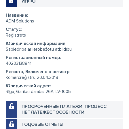
ИНФО
приспособления для подъема грузов
спасательное оборудование
абсорбенты
Название:
ADM Solutions
стальные стропы
цепи и аксессуары
Cтатус:
Reģistrēts
обратные клапаны
краны
задвижки
Юридическая информация:
шаровые вентили
вентили
Sabiedrība ar ierobežotu atbildību
для дорожного строительства
Регистрационный номер:
40203138841
для деревообработки
для фармацевтики
Регистр, Включено в регистр:
для химической промышленности
циркулярная пила
Komercreģistrs, 20.04.2018
Юридический адрес:
режущий диск
металлический режущий диск
Rīga, Ganību dambis 26A, LV-1005
ленточная пила
фрезерование
точение
ПРОСРОЧЕННЫЕ ПЛАТЕЖИ, ПРОЦЕСС
гидроабразивная резка
лазерная резка
НЕПЛАТЕЖЕСПОСОБНОСТИ
сварочные работы
ГОДОВЫЕ ОТЧЕТЫ