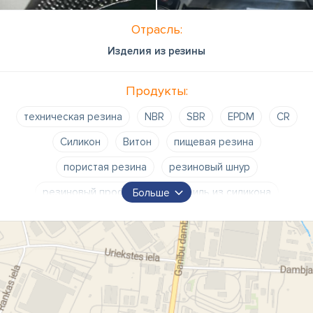
Отрасль:
Изделия из резины
Продукты:
техническая резина
NBR
SBR
EPDM
CR
Силикон
Витон
пищевая резина
пористая резина
резиновый шнур
резиновый профиль
профиль из силикона
Больше
профили из пористого силикона
пористый силиконовый профиль
силиконовые изделия
профили типа U
профили P
профили D
уплотнения