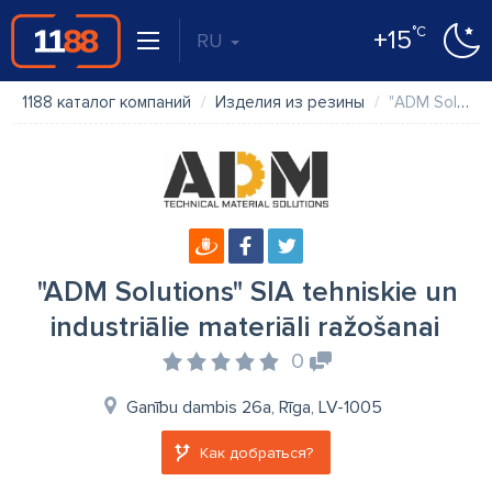
°C
+15
RU
1188 каталог компаний
Изделия из резины
"ADM Solutions" SIA tehniskie un industriālie materiāli ražošanai
"ADM Solutions" SIA tehniskie un
industriālie materiāli ražošanai
0
Ganību dambis 26a, Rīga, LV-1005
Как добраться?