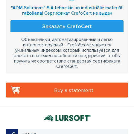
"ADM Solutions" SIA tehniskie un industriālie materiāli
компенсаторы из нержавеющей стали
ražošanai
Сертификат CrefoCert не выдан
текстильные компенсаторы
компенсаторная ткань
Заказать CrefoCert
ткань
тефлоновые компенсаторы
ПВХ поручень
Объективный, автоматизированный и легко
подшипники
шариковые подшипники
интерпретируемый - CrefoScore является
уникальным индексом, который используется для
игольчатые подшипники
роликовые подшипники
расчёта платёжеспособности предприятий, чтобы
изучить их соответствие стандартам сертификата
элементы вращения
шарнирные подшипники
CrefoCert.
термокартон
теплоизоляция
керамический шнур
лента из стекловолокна
Buy a statement
снабжение для судов
стальные тросы
цепи
швартовые веревки
швартовая
синтетические и натуральные канаты
марлин
кокосовые канаты