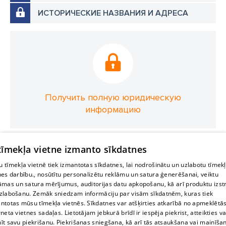
ИСТОРИЧЕСКИЕ НАЗВАНИЯ И АДРЕСА
Получить полную юридическую
информацию
 tīmekļa vietne izmanto sīkdatnes
 tīmekļa vietnē tiek izmantotas sīkdatnes, lai nodrošinātu un uzlabotu tīmek
nes darbību., nosūtītu personalizētu reklāmu un satura ģenerēšanai, veiktu
āmas un satura mērījumus, auditorijas datu apkopošanu, kā arī produktu izst
zlabošanu. Zemāk sniedzam informāciju par visām sīkdatnēm, kuras tiek
ntotas mūsu tīmekļa vietnēs. Sīkdatnes var atšķirties atkarībā no apmeklētā
rneta vietnes sadaļas. Lietotājam jebkurā brīdī ir iespēja piekrist, atteikties va
īt savu piekrišanu. Piekrišanas sniegšana, kā arī tās atsaukšana vai mainīša