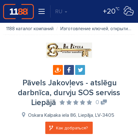
°C
+20
RU
1188 каталог компаний
Изготовление ключей, открытие дверей
Pāvels Jakovļevs - atslēgu
darbnīca, durvju SOS serviss
Liepājā
0
Oskara Kalpaka iela 86, Liepāja, LV-3405
Как добраться?