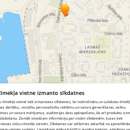
заточка бытовых ножей
заточка ножей для оверлока
Павел
Яковлев
мастерская ключей
ремонт автомобильных замков
ключи от сейфа
изготовление чипов
изготовление магнитных ключей
ремонт ключей от домофона
Открытие дверей в Лиепае
© MapTiler
© OpenStreetMap contributors
 tīmekļa vietne izmanto sīkdatnes
 tīmekļa vietnē tiek izmantotas sīkdatnes, lai nodrošinātu un uzlabotu tīmek
nes darbību., nosūtītu personalizētu reklāmu un satura ģenerēšanai, veiktu
āmas un satura mērījumus, auditorijas datu apkopošanu, kā arī produktu izst
zlabošanu. Zemāk sniedzam informāciju par visām sīkdatnēm, kuras tiek
ntotas mūsu tīmekļa vietnēs. Sīkdatnes var atšķirties atkarībā no apmeklētā
rneta vietnes sadaļas. Lietotājam jebkurā brīdī ir iespēja piekrist, atteikties va