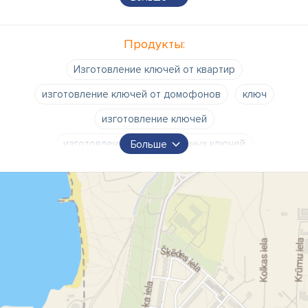
Автомобильные ключи
Ключевой сос
Продукты:
Изготовление ключей от квартир
изготовление ключей от домофонов
ключ
изготовление ключей
изготовление автомобильных ключей
Больше
изготовление магнитных ключей
магнитные ключи
изготовление чип-ключей
чип-ключ
аварийное открытие дверей квартиры
аварийное открытие дверей автомобилей
аварийное вскрытие дверей SOS
ремонт замков
заточка ножей
заточка ножниц