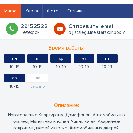
Инфо
Карта
Фото
Отзывы
29152522
Oтправить email
Телефон
p.j.atslegu.meistars@inbox.lv
Время работы:
пн
вт
ср
чт
пт
10
19
10
19
10
19
10
19
10
19
сб
вс
10
15
Закрыто
Oписание:
Изготовление Квартирных, Домофонов, Автомобильных
ключей, Магнитных ключей, Чип-ключей. Аварийное
открытие дверей квартир, Автомобильных дверей.