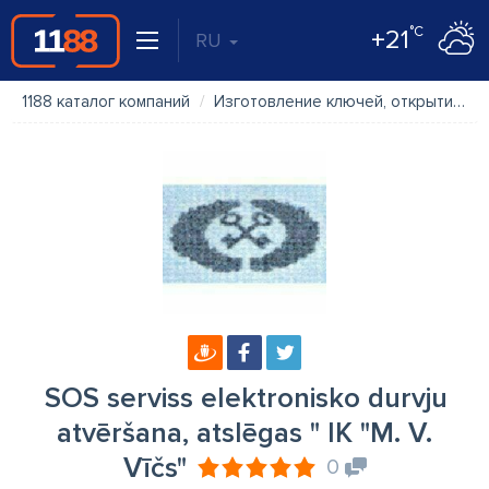
°C
+21
RU
1188 каталог компаний
Изготовление ключей, открытие дверей
SOS serviss elektronisko durvju
atvēršana, atslēgas " IK "M. V.
Vīčs"
0