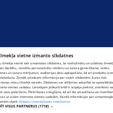
 tīmekļa vietne izmanto sīkdatnes
 tīmekļa vietnē tiek izmantotas sīkdatnes, lai nodrošinātu un uzlabotu tīmek
nes darbību., nosūtītu personalizētu reklāmu un satura ģenerēšanai, veiktu
āmas un satura mērījumus, auditorijas datu apkopošanu, kā arī produktu izst
zlabošanu. Zemāk sniedzam informāciju par visām sīkdatnēm, kuras tiek
ntotas mūsu tīmekļa vietnēs. Sīkdatnes var atšķirties atkarībā no apmeklētā
Ключи в Екабпилсе
rneta vietnes sadaļas. Lietotājam jebkurā brīdī ir iespēja piekrist, atteikties va
īt savu piekrišanu. Piekrišanas sniegšana, kā arī tās atsaukšana vai mainīša
ecas uz visām interneta vietnes sadaļām. Vairāk informācijas par izmantotaj
atnēm skatīt
sīkdatņu izmantošanas noteikumos.
ĪT VISUS PARTNERUS
(1718) →