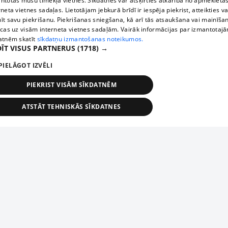
ntotas mūsu tīmekļa vietnēs. Sīkdatnes var atšķirties atkarībā no apmeklētā
rneta vietnes sadaļas. Lietotājam jebkurā brīdī ir iespēja piekrist, atteikties va
īt savu piekrišanu. Piekrišanas sniegšana, kā arī tās atsaukšana vai mainīša
ecas uz visām interneta vietnes sadaļām. Vairāk informācijas par izmantotaj
atnēm skatīt
sīkdatņu izmantošanas noteikumos.
ĪT VISUS PARTNERUS
(1718) →
PIELĀGOT IZVĒLI
PIEKRIST VISĀM SĪKDATNĒM
ATSTĀT TEHNISKĀS SĪKDATNES
TEHNISKĀS/OBLIGĀTĀS
STATISTIKAS
MĒRĶĒŠANA
FUNKCIONĀLĀS
NEKLASIFICĒTĀS
ehniskās/obligātās
Statistikas
Mērķēšana
Funkcionālās
Neklasificēt
niskās/obligātās sīkdatnes nepieciešamas, lai lietotājs varētu brīvi apmeklēt un pārlūk
Добавь свое предприятие
ekļa vietni un izmantot tās piedāvātās iespējas. Bez šīm sīkdatnēm tīmekļa vietne neva