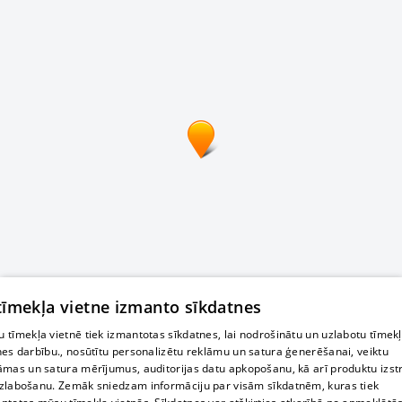
 tīmekļa vietne izmanto sīkdatnes
 tīmekļa vietnē tiek izmantotas sīkdatnes, lai nodrošinātu un uzlabotu tīmek
nes darbību., nosūtītu personalizētu reklāmu un satura ģenerēšanai, veiktu
āmas un satura mērījumus, auditorijas datu apkopošanu, kā arī produktu izst
zlabošanu. Zemāk sniedzam informāciju par visām sīkdatnēm, kuras tiek