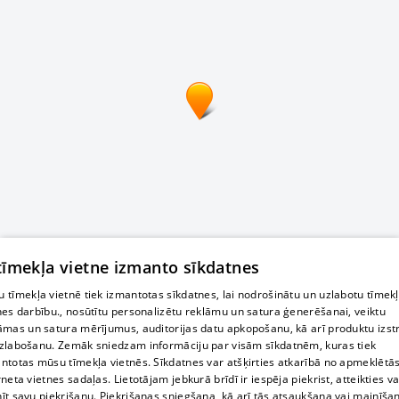
 tīmekļa vietne izmanto sīkdatnes
 tīmekļa vietnē tiek izmantotas sīkdatnes, lai nodrošinātu un uzlabotu tīmek
nes darbību., nosūtītu personalizētu reklāmu un satura ģenerēšanai, veiktu
āmas un satura mērījumus, auditorijas datu apkopošanu, kā arī produktu izst
zlabošanu. Zemāk sniedzam informāciju par visām sīkdatnēm, kuras tiek
ntotas mūsu tīmekļa vietnēs. Sīkdatnes var atšķirties atkarībā no apmeklētā
rneta vietnes sadaļas. Lietotājam jebkurā brīdī ir iespēja piekrist, atteikties va
īt savu piekrišanu. Piekrišanas sniegšana, kā arī tās atsaukšana vai mainīša