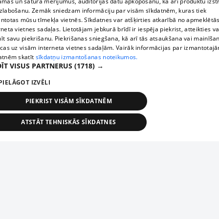
āmas un satura mērījumus, auditorijas datu apkopošanu, kā arī produktu izst
zlabošanu. Zemāk sniedzam informāciju par visām sīkdatnēm, kuras tiek
ntotas mūsu tīmekļa vietnēs. Sīkdatnes var atšķirties atkarībā no apmeklētā
rneta vietnes sadaļas. Lietotājam jebkurā brīdī ir iespēja piekrist, atteikties va
īt savu piekrišanu. Piekrišanas sniegšana, kā arī tās atsaukšana vai mainīša
ecas uz visām interneta vietnes sadaļām. Vairāk informācijas par izmantotaj
atnēm skatīt
sīkdatņu izmantošanas noteikumos.
ĪT VISUS PARTNERUS
(1718) →
PIELĀGOT IZVĒLI
PIEKRIST VISĀM SĪKDATNĒM
ATSTĀT TEHNISKĀS SĪKDATNES
TEHNISKĀS/OBLIGĀTĀS
STATISTIKAS
MĒRĶĒŠANA
FUNKCIONĀLĀS
NEKLASIFICĒTĀS
ehniskās/obligātās
Statistikas
Mērķēšana
Funkcionālās
Neklasificēt