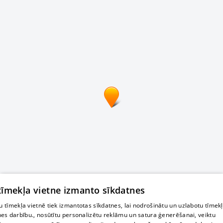
 tīmekļa vietne izmanto sīkdatnes
 tīmekļa vietnē tiek izmantotas sīkdatnes, lai nodrošinātu un uzlabotu tīmek
nes darbību., nosūtītu personalizētu reklāmu un satura ģenerēšanai, veiktu