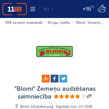
°C
+16
RU
1188 каталог компаний
Ягоды, грибы
"Blomi" Zemeņu audzēšanas saimniecība
"Blomi" Zemeņu audzēšanas
saimniecība
0
Blomi, Inčukalna pag., Siguldas nov., LV-2136