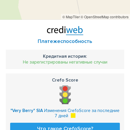
© MapTiler
© OpenStreetMap contributors
Платежеспособность
Кредитная история:
Не зарегистрированы негативные случаи
Crefo Score
"Very Berry" SIA
Изменения CrefoScore за последние
7 дней
Что такое CrefoScore?