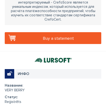
интерпретируемый - CrefoScore является
уникальным индексом, который используется для
расчёта платёжеспособности предприятий, чтобы
изучить их соответствие стандартам сертификата
CrefoCert.
Buy a statement
ИНФО
Название:
VERY BERRY
Cтатус:
Reģistrēts