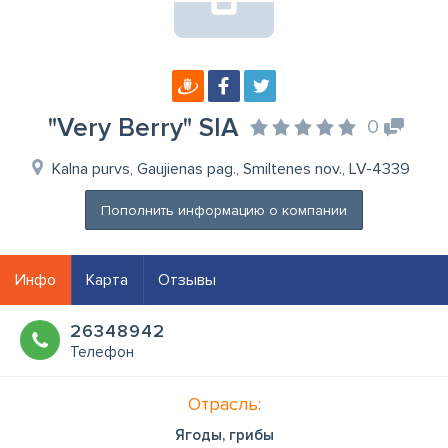
"Very Berry" SIA
0
Kalna purvs, Gaujienas pag., Smiltenes nov., LV-4339
Пополнить информацию о компании
Инфо
Карта
Отзывы
26348942
Телефон
Отрасль:
Ягоды, грибы