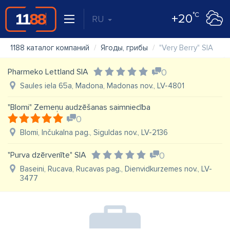
°C
+20
RU
1188 каталог компаний
Ягоды, грибы
"Very Berry" SIA
Pharmeko Lettland SIA
0
Saules iela 65a, Madona, Madonas nov., LV-4801
"Blomi" Zemeņu audzēšanas saimniecība
0
Blomi, Inčukalna pag., Siguldas nov., LV-2136
"Purva dzērvenīte" SIA
0
Baseini, Rucava, Rucavas pag., Dienvidkurzemes nov., LV-
3477