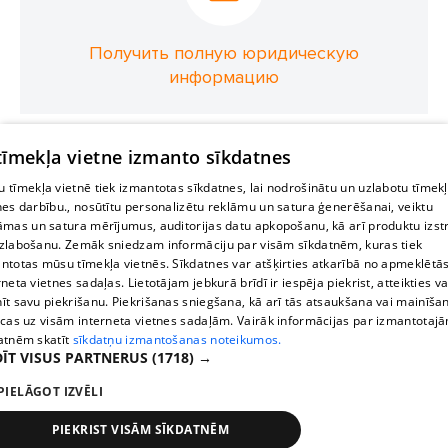
Получить полную юридическую
информацию
 tīmekļa vietne izmanto sīkdatnes
 tīmekļa vietnē tiek izmantotas sīkdatnes, lai nodrošinātu un uzlabotu tīmek
nes darbību., nosūtītu personalizētu reklāmu un satura ģenerēšanai, veiktu
āmas un satura mērījumus, auditorijas datu apkopošanu, kā arī produktu izst
zlabošanu. Zemāk sniedzam informāciju par visām sīkdatnēm, kuras tiek
ntotas mūsu tīmekļa vietnēs. Sīkdatnes var atšķirties atkarībā no apmeklētā
rneta vietnes sadaļas. Lietotājam jebkurā brīdī ir iespēja piekrist, atteikties va
īt savu piekrišanu. Piekrišanas sniegšana, kā arī tās atsaukšana vai mainīša
ecas uz visām interneta vietnes sadaļām. Vairāk informācijas par izmantotaj
atnēm skatīt
sīkdatņu izmantošanas noteikumos.
ĪT VISUS PARTNERUS
(1718) →
PIELĀGOT IZVĒLI
PIEKRIST VISĀM SĪKDATNĒM