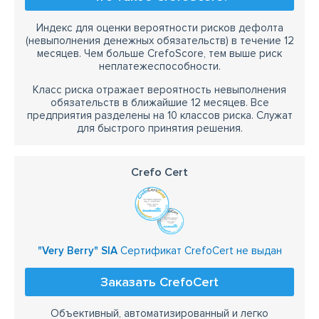
Индекс для оценки вероятности рисков дефолта
(невыполнения денежных обязательств) в течение 12
месяцев. Чем больше CrefoScore, тем выше риск
неплатежеспособности.
Класс риска отражает вероятность невыполнения
обязательств в ближайшие 12 месяцев. Все
предприятия разделены на 10 классов риска. Служат
для быстрого принятия решения.
Crefo Cert
"Very Berry" SIA
Сертификат CrefoCert не выдан
Заказать CrefoCert
Объективный, автоматизированный и легко