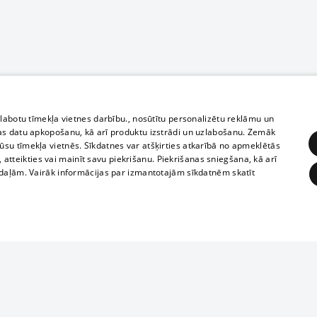
zlabotu tīmekļa vietnes darbību., nosūtītu personalizētu reklāmu un
as datu apkopošanu, kā arī produktu izstrādi un uzlabošanu. Zemāk
su tīmekļa vietnēs. Sīkdatnes var atšķirties atkarībā no apmeklētās
, atteikties vai mainīt savu piekrišanu. Piekrišanas sniegšana, kā arī
adaļām. Vairāk informācijas par izmantotajām sīkdatnēm skatīt
ĒRĶĒŠANA
FUNKCIONĀLĀS
NEKLASIFICĒTĀS
Полное или ч
obligātās
Statistikas
Mērķēšana
Funkcionālās
Neklasificētās
копирование 