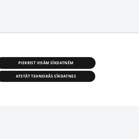
PIEKRIST VISĀM SĪKDATNĒM
ATSTĀT TEHNISKĀS SĪKDATNES
астичное распространение или
информации из баз данных 1188 в