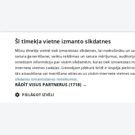
Šī tīmekļa vietne izmanto sīkdatnes
Mūsu tīmekļa vietnē tiek izmantotas sīkdatnes, lai nodrošinātu un u
satura ģenerēšanai, veiktu reklāmas un satura mērījumus, auditorij
sniedzam informāciju par visām sīkdatnēm, kuras tiek izmantotas mū
interneta vietnes sadaļas. Lietotājam jebkurā brīdī ir iespēja piekrist
tās atsaukšana vai mainīšana attiecas uz visām interneta vietnes s
sīkdatņu izmantošanas noteikumos.
RĀDĪT VISUS PARTNERUS
(1718) →
PIELĀGOT IZVĒLI
TEHNISKĀS/OBLIGĀTĀS
STATISTIKAS
M
Tehniskās/