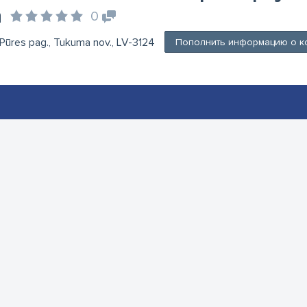
a
0
, Pūres pag., Tukuma nov., LV-3124
Пополнить информацию о к