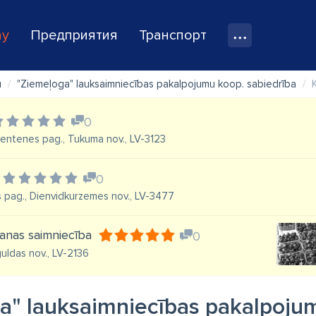
ay
Предприятия
Транспорт
ы
"Ziemeļoga" lauksaimniecības pakalpojumu koop. sabiedrība
0
Zentenes pag., Tukuma nov., LV-3123
0
s pag., Dienvidkurzemes nov., LV-3477
anas saimniecība
0
guldas nov., LV-2136
a" lauksaimniecības pakalpoju