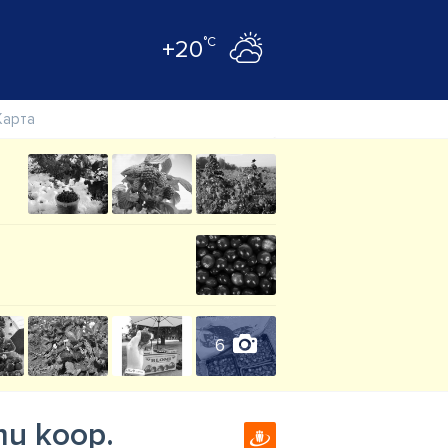
°C
+20
Карта
6
mu koop.