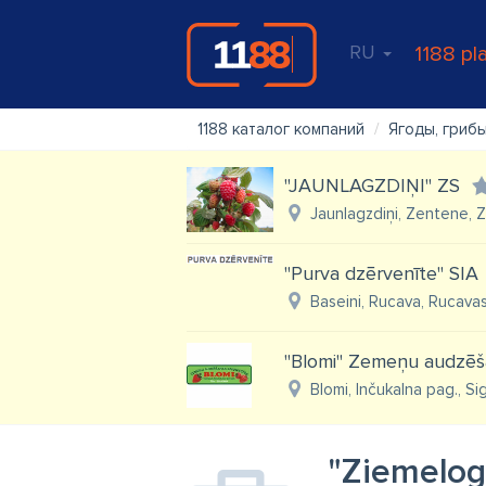
RU
1188 pl
1188 каталог компаний
Ягоды, гриб
"JAUNLAGZDIŅI" ZS
Jaunlagzdiņi, Zentene, 
"Purva dzērvenīte" SIA
Baseini, Rucava, Rucava
"Blomi" Zemeņu audzēš
Blomi, Inčukalna pag., Si
"Ziemeļog