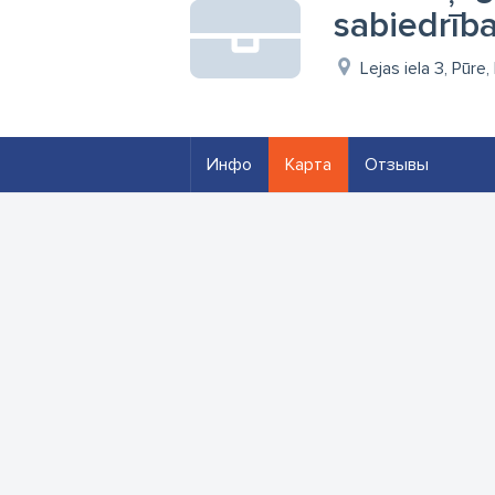
sabiedrīb
Lejas iela 3, Pūre
Инфо
Карта
Отзывы