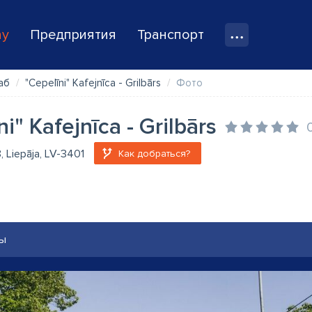
ay
Предприятия
Транспорт
аб
"Cepelīni" Kafejnīca - Grilbārs
Фото
i" Kafejnīca - Grilbārs
8, Liepāja, LV-3401
Как добраться?
ы