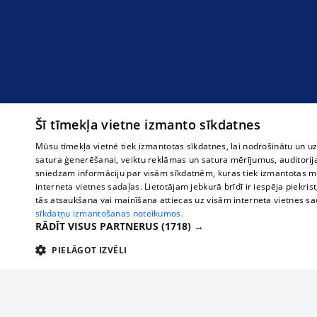
Šī tīmekļa vietne izmanto sīkdatnes
Mūsu tīmekļa vietnē tiek izmantotas sīkdatnes, lai nodrošinātu un u
satura ģenerēšanai, veiktu reklāmas un satura mērījumus, auditorij
sniedzam informāciju par visām sīkdatnēm, kuras tiek izmantotas mū
interneta vietnes sadaļas. Lietotājam jebkurā brīdī ir iespēja piekrist
tās atsaukšana vai mainīšana attiecas uz visām interneta vietnes s
sīkdatņu izmantošanas noteikumos.
RĀDĪT VISUS PARTNERUS
(1718) →
PIELĀGOT IZVĒLI
TEHNISKĀS/OBLIGĀTĀS
STATISTIKAS
M