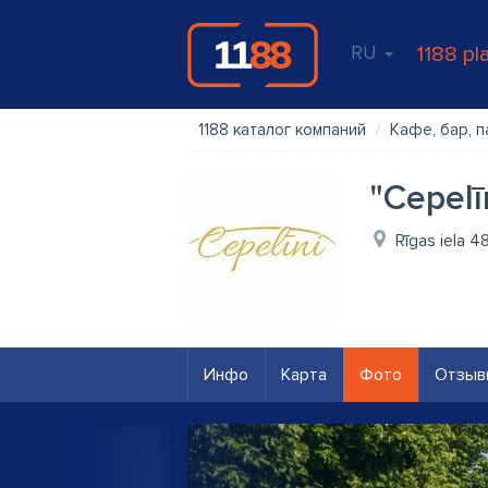
RU
1188 pl
1188 каталог компаний
Кафе, бар, п
"Cepelīn
Rīgas iela 4
Инфо
Карта
Фото
Отзыв