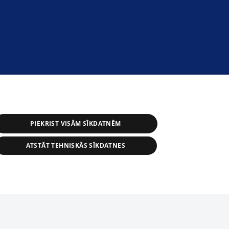
PIEKRIST VISĀM SĪKDATNĒM
ATSTĀT TEHNISKĀS SĪKDATNES