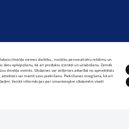
zlabotu tīmekļa vietnes darbību., nosūtītu personalizētu reklāmu un
as datu apkopošanu, kā arī produktu izstrādi un uzlabošanu. Zemāk
su tīmekļa vietnēs. Sīkdatnes var atšķirties atkarībā no apmeklētās
, atteikties vai mainīt savu piekrišanu. Piekrišanas sniegšana, kā arī
adaļām. Vairāk informācijas par izmantotajām sīkdatnēm skatīt
ĒRĶĒŠANA
FUNKCIONĀLĀS
NEKLASIFICĒTĀS