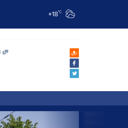
°C
+18
0