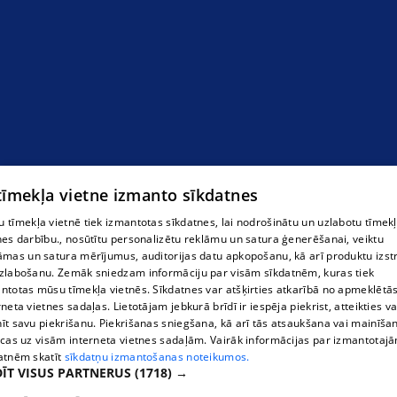
 tīmekļa vietne izmanto sīkdatnes
 tīmekļa vietnē tiek izmantotas sīkdatnes, lai nodrošinātu un uzlabotu tīmek
nes darbību., nosūtītu personalizētu reklāmu un satura ģenerēšanai, veiktu
āmas un satura mērījumus, auditorijas datu apkopošanu, kā arī produktu izst
zlabošanu. Zemāk sniedzam informāciju par visām sīkdatnēm, kuras tiek
ntotas mūsu tīmekļa vietnēs. Sīkdatnes var atšķirties atkarībā no apmeklētā
rneta vietnes sadaļas. Lietotājam jebkurā brīdī ir iespēja piekrist, atteikties va
īt savu piekrišanu. Piekrišanas sniegšana, kā arī tās atsaukšana vai mainīša
ecas uz visām interneta vietnes sadaļām. Vairāk informācijas par izmantotaj
atnēm skatīt
sīkdatņu izmantošanas noteikumos.
ĪT VISUS PARTNERUS
(1718) →