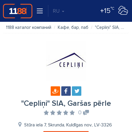
°C
+15
RU
1188 каталог компаний
Кафе, бар, паб
"Cepliņi" SIA, Garšas pērle
"Cepliņi" SIA, Garšas pērle
0
Stūra iela 7, Skrunda, Kuldīgas nov., LV-3326