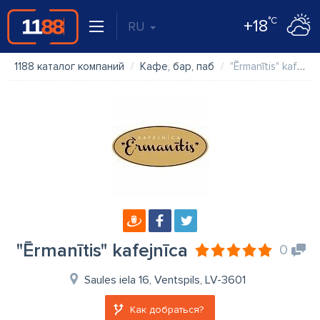
°C
+18
RU
1188 каталог компаний
Кафе, бар, паб
"Ērmanītis" kafejnīca
"Ērmanītis" kafejnīca
0
Saules iela 16, Ventspils, LV-3601
Как добраться?