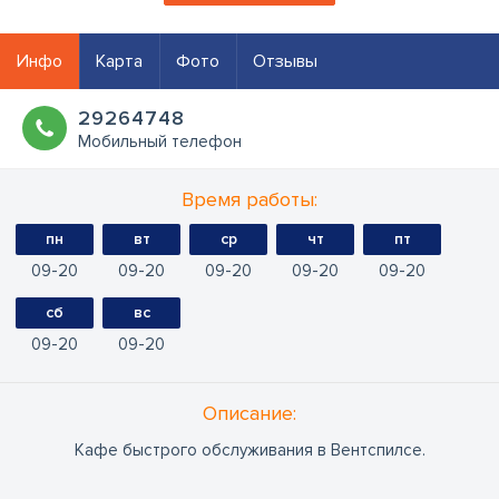
Инфо
Карта
Фото
Отзывы
29264748
Мобильный телефон
Время работы:
пн
вт
ср
чт
пт
09
20
09
20
09
20
09
20
09
20
сб
вс
09
20
09
20
Oписание:
Кафе быстрого обслуживания в Вентспилсе.