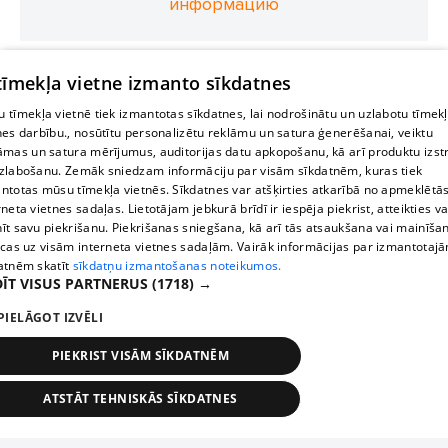
информацию
 tīmekļa vietne izmanto sīkdatnes
 tīmekļa vietnē tiek izmantotas sīkdatnes, lai nodrošinātu un uzlabotu tīmek
nes darbību., nosūtītu personalizētu reklāmu un satura ģenerēšanai, veiktu
āmas un satura mērījumus, auditorijas datu apkopošanu, kā arī produktu izst
zlabošanu. Zemāk sniedzam informāciju par visām sīkdatnēm, kuras tiek
ntotas mūsu tīmekļa vietnēs. Sīkdatnes var atšķirties atkarībā no apmeklētā
rneta vietnes sadaļas. Lietotājam jebkurā brīdī ir iespēja piekrist, atteikties va
īt savu piekrišanu. Piekrišanas sniegšana, kā arī tās atsaukšana vai mainīša
ecas uz visām interneta vietnes sadaļām. Vairāk informācijas par izmantotaj
atnēm skatīt
sīkdatņu izmantošanas noteikumos.
ĪT VISUS PARTNERUS
(1718) →
PIELĀGOT IZVĒLI
PIEKRIST VISĀM SĪKDATNĒM
ATSTĀT TEHNISKĀS SĪKDATNES
TEHNISKĀS/OBLIGĀTĀS
STATISTIKAS
MĒRĶĒŠANA