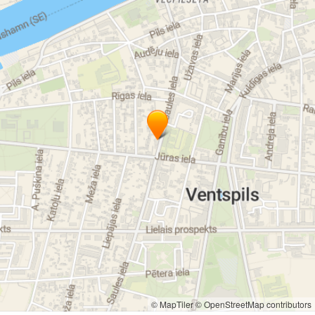
© MapTiler
© OpenStreetMap contributors