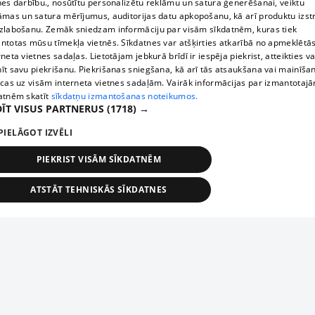
nes darbību., nosūtītu personalizētu reklāmu un satura ģenerēšanai, veiktu
āmas un satura mērījumus, auditorijas datu apkopošanu, kā arī produktu izst
zlabošanu. Zemāk sniedzam informāciju par visām sīkdatnēm, kuras tiek
ntotas mūsu tīmekļa vietnēs. Sīkdatnes var atšķirties atkarībā no apmeklētā
rneta vietnes sadaļas. Lietotājam jebkurā brīdī ir iespēja piekrist, atteikties va
īt savu piekrišanu. Piekrišanas sniegšana, kā arī tās atsaukšana vai mainīša
ecas uz visām interneta vietnes sadaļām. Vairāk informācijas par izmantotaj
atnēm skatīt
sīkdatņu izmantošanas noteikumos.
ĪT VISUS PARTNERUS
(1718) →
PIELĀGOT IZVĒLI
PIEKRIST VISĀM SĪKDATNĒM
ATSTĀT TEHNISKĀS SĪKDATNES
TEHNISKĀS/OBLIGĀTĀS
STATISTIKAS
MĒRĶĒŠANA
FUNKCIONĀLĀS
NEKLASIFICĒTĀS
ehniskās/obligātās
Statistikas
Mērķēšana
Funkcionālās
Neklasificēt