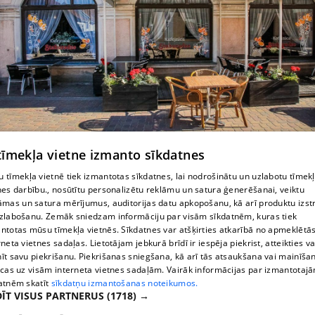
 tīmekļa vietne izmanto sīkdatnes
Кафе
 tīmekļa vietnē tiek izmantotas sīkdatnes, lai nodrošinātu un uzlabotu tīmek
nes darbību., nosūtītu personalizētu reklāmu un satura ģenerēšanai, veiktu
āmas un satura mērījumus, auditorijas datu apkopošanu, kā arī produktu izst
zlabošanu. Zemāk sniedzam informāciju par visām sīkdatnēm, kuras tiek
ntotas mūsu tīmekļa vietnēs. Sīkdatnes var atšķirties atkarībā no apmeklētā
rneta vietnes sadaļas. Lietotājam jebkurā brīdī ir iespēja piekrist, atteikties va
īt savu piekrišanu. Piekrišanas sniegšana, kā arī tās atsaukšana vai mainīša
ecas uz visām interneta vietnes sadaļām. Vairāk informācijas par izmantotaj
atnēm skatīt
sīkdatņu izmantošanas noteikumos.
ĪT VISUS PARTNERUS
(1718) →