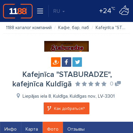
°C
+24
RU
1188 каталог компаний
Кафе, бар, паб
Kafejnīca "STABURADZE", kafejnīca Kuldīgā
Kafejnīca "STABURADZE",
kafejnīca Kuldīgā
0
Liepājas iela 8, Kuldīga, Kuldīgas nov., LV-3301
Как добраться?
Инфо
Карта
Фото
Отзывы