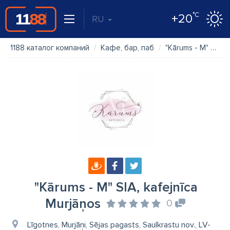
°C
+20
RU
1188 каталог компаний
Кафе, бар, паб
"Kārums - M" SIA, kafejnīca Murjāņos
"Kārums - M" SIA, kafejnīca
Murjāņos
0
Līgotnes, Murjāņi, Sējas pagasts, Saulkrastu nov., LV-