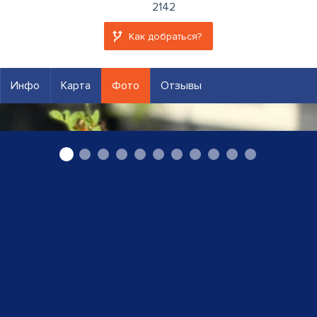
2142
Как добраться?
Инфо
Карта
Фото
Отзывы
"Kārums - M" SIA