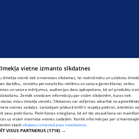
 tīmekļa vietne izmanto sīkdatnes
 tīmekļa vietnē tiek izmantotas sīkdatnes, lai nodrošinātu un uzlabotu tīmek
nes darbību., nosūtītu personalizētu reklāmu un satura ģenerēšanai, veiktu
āmas un satura mērījumus, auditorijas datu apkopošanu, kā arī produktu izst
zlabošanu. Zemāk sniedzam informāciju par visām sīkdatnēm, kuras tiek
ntotas mūsu tīmekļa vietnēs. Sīkdatnes var atšķirties atkarībā no apmeklētā
rneta vietnes sadaļas. Lietotājam jebkurā brīdī ir iespēja piekrist, atteikties va
īt savu piekrišanu. Piekrišanas sniegšana, kā arī tās atsaukšana vai mainīša
ecas uz visām interneta vietnes sadaļām. Vairāk informācijas par izmantotaj
atnēm skatīt
sīkdatņu izmantošanas noteikumos.
ĪT VISUS PARTNERUS
(1718) →