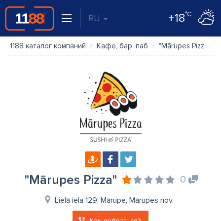
°C
+18
RU
1188 каталог компаний
Кафе, бар, паб
"Mārupes Pizza"
"Mārupes Pizza"
0
Lielā iela 129, Mārupe, Mārupes nov.
Как добраться?