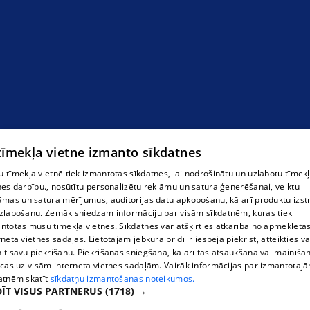
Пицца и бургеры
 tīmekļa vietne izmanto sīkdatnes
 tīmekļa vietnē tiek izmantotas sīkdatnes, lai nodrošinātu un uzlabotu tīmek
nes darbību., nosūtītu personalizētu reklāmu un satura ģenerēšanai, veiktu
āmas un satura mērījumus, auditorijas datu apkopošanu, kā arī produktu izst
zlabošanu. Zemāk sniedzam informāciju par visām sīkdatnēm, kuras tiek
ntotas mūsu tīmekļa vietnēs. Sīkdatnes var atšķirties atkarībā no apmeklētā
rneta vietnes sadaļas. Lietotājam jebkurā brīdī ir iespēja piekrist, atteikties va
īt savu piekrišanu. Piekrišanas sniegšana, kā arī tās atsaukšana vai mainīša
ecas uz visām interneta vietnes sadaļām. Vairāk informācijas par izmantotaj
atnēm skatīt
sīkdatņu izmantošanas noteikumos.
ĪT VISUS PARTNERUS
(1718) →