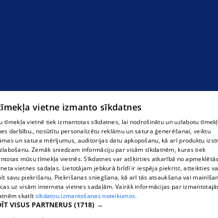
Lulu Бриана
 tīmekļa vietne izmanto sīkdatnes
 tīmekļa vietnē tiek izmantotas sīkdatnes, lai nodrošinātu un uzlabotu tīmek
nes darbību., nosūtītu personalizētu reklāmu un satura ģenerēšanai, veiktu
āmas un satura mērījumus, auditorijas datu apkopošanu, kā arī produktu izst
zlabošanu. Zemāk sniedzam informāciju par visām sīkdatnēm, kuras tiek
ntotas mūsu tīmekļa vietnēs. Sīkdatnes var atšķirties atkarībā no apmeklētā
rneta vietnes sadaļas. Lietotājam jebkurā brīdī ir iespēja piekrist, atteikties va
īt savu piekrišanu. Piekrišanas sniegšana, kā arī tās atsaukšana vai mainīša
ecas uz visām interneta vietnes sadaļām. Vairāk informācijas par izmantotaj
atnēm skatīt
sīkdatņu izmantošanas noteikumos.
ĪT VISUS PARTNERUS
(1718) →