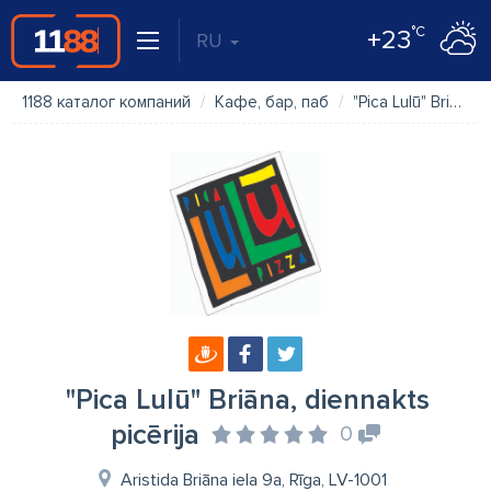
°C
+23
RU
1188 каталог компаний
Кафе, бар, паб
"Pica Lulū" Briāna, diennakts picērija
"Pica Lulū" Briāna, diennakts
picērija
0
Aristida Briāna iela 9a, Rīga, LV-1001