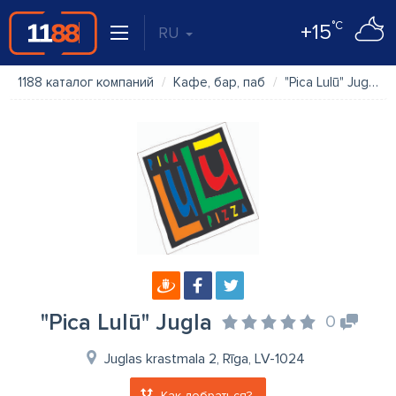
°C
+15
RU
1188 каталог компаний
Кафе, бар, паб
"Pica Lulū" Jugla
"Pica Lulū" Jugla
0
Juglas krastmala 2, Rīga, LV-1024
Как добраться?