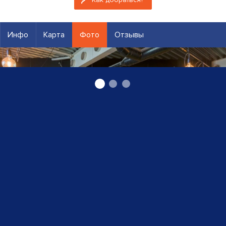
Инфо
Карта
Фото
Отзывы
Lulu pica на Югле