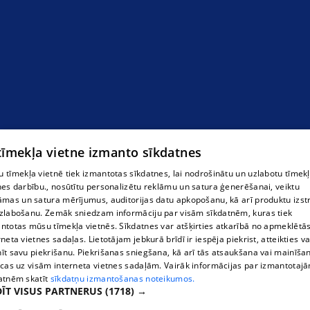
 tīmekļa vietne izmanto sīkdatnes
 tīmekļa vietnē tiek izmantotas sīkdatnes, lai nodrošinātu un uzlabotu tīmek
nes darbību., nosūtītu personalizētu reklāmu un satura ģenerēšanai, veiktu
āmas un satura mērījumus, auditorijas datu apkopošanu, kā arī produktu izst
zlabošanu. Zemāk sniedzam informāciju par visām sīkdatnēm, kuras tiek
ntotas mūsu tīmekļa vietnēs. Sīkdatnes var atšķirties atkarībā no apmeklētā
rneta vietnes sadaļas. Lietotājam jebkurā brīdī ir iespēja piekrist, atteikties va
īt savu piekrišanu. Piekrišanas sniegšana, kā arī tās atsaukšana vai mainīša
ecas uz visām interneta vietnes sadaļām. Vairāk informācijas par izmantotaj
atnēm skatīt
sīkdatņu izmantošanas noteikumos.
ĪT VISUS PARTNERUS
(1718) →