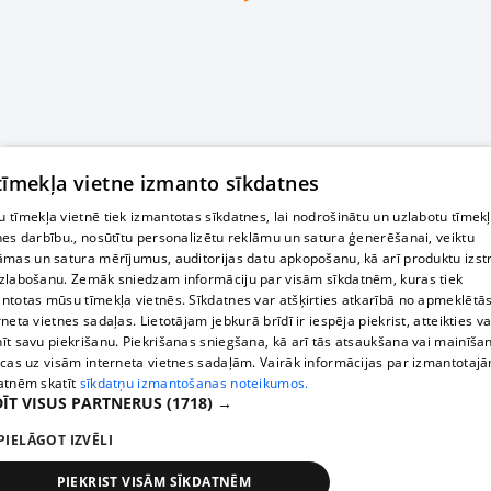
 tīmekļa vietne izmanto sīkdatnes
 tīmekļa vietnē tiek izmantotas sīkdatnes, lai nodrošinātu un uzlabotu tīmek
nes darbību., nosūtītu personalizētu reklāmu un satura ģenerēšanai, veiktu
āmas un satura mērījumus, auditorijas datu apkopošanu, kā arī produktu izst
zlabošanu. Zemāk sniedzam informāciju par visām sīkdatnēm, kuras tiek
ntotas mūsu tīmekļa vietnēs. Sīkdatnes var atšķirties atkarībā no apmeklētā
rneta vietnes sadaļas. Lietotājam jebkurā brīdī ir iespēja piekrist, atteikties va
īt savu piekrišanu. Piekrišanas sniegšana, kā arī tās atsaukšana vai mainīša
ecas uz visām interneta vietnes sadaļām. Vairāk informācijas par izmantotaj
atnēm skatīt
sīkdatņu izmantošanas noteikumos.
ĪT VISUS PARTNERUS
(1718) →
PIELĀGOT IZVĒLI
PIEKRIST VISĀM SĪKDATNĒM