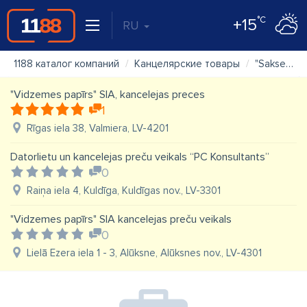
°C
+15
RU
1188 каталог компаний
Канцелярские товары
"Sakses" SIA, preces māksliniekiem Ogrē
"Vidzemes papīrs" SIA, kancelejas preces
1
Rīgas iela 38, Valmiera, LV-4201
Datorlietu un kancelejas preču veikals “PC Konsultants”
0
Raiņa iela 4, Kuldīga, Kuldīgas nov., LV-3301
"Vidzemes papīrs" SIA kancelejas preču veikals
0
Lielā Ezera iela 1 - 3, Alūksne, Alūksnes nov., LV-4301