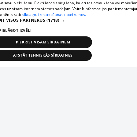
īt savu piekrišanu. Piekrišanas sniegšana, kā arī tās atsaukšana vai mainīša
ecas uz visām interneta vietnes sadaļām. Vairāk informācijas par izmantotaj
atnēm skatīt
sīkdatņu izmantošanas noteikumos.
ĪT VISUS PARTNERUS
(1718) →
PIELĀGOT IZVĒLI
PIEKRIST VISĀM SĪKDATNĒM
ATSTĀT TEHNISKĀS SĪKDATNES
TEHNISKĀS/OBLIGĀTĀS
STATISTIKAS
MĒRĶĒŠANA
FUNKCIONĀLĀS
NEKLASIFICĒTĀS
ehniskās/obligātās
Statistikas
Mērķēšana
Funkcionālās
Neklasificēt
niskās/obligātās sīkdatnes nepieciešamas, lai lietotājs varētu brīvi apmeklēt un pārlūk
Добавь свое предприятие
ekļa vietni un izmantot tās piedāvātās iespējas. Bez šīm sīkdatnēm tīmekļa vietne neva
nvērtīgi darboties un sniegt lietotājam nepieciešamo informāciju.
Если твоего предприятия нет в нашей базе данных,