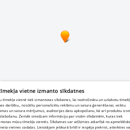
 tīmekļa vietne izmanto sīkdatnes
 tīmekļa vietnē tiek izmantotas sīkdatnes, lai nodrošinātu un uzlabotu tīmek
nes darbību., nosūtītu personalizētu reklāmu un satura ģenerēšanai, veiktu
āmas un satura mērījumus, auditorijas datu apkopošanu, kā arī produktu izst
zlabošanu. Zemāk sniedzam informāciju par visām sīkdatnēm, kuras tiek
ntotas mūsu tīmekļa vietnēs. Sīkdatnes var atšķirties atkarībā no apmeklētā
rneta vietnes sadaļas. Lietotājam jebkurā brīdī ir iespēja piekrist, atteikties va