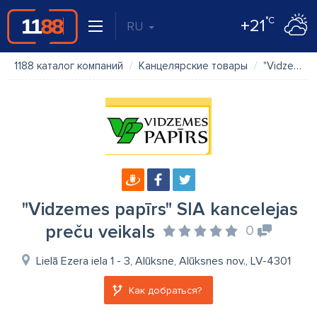
°C
+21
RU
1188 каталог компаний
Канцелярские товары
"Vidzemes papīrs" SIA kancelejas preču veikals
"Vidzemes papīrs" SIA kancelejas
preču veikals
0
Lielā Ezera iela 1 - 3, Alūksne, Alūksnes nov., LV-4301
Как добраться?