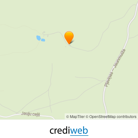
© MapTiler
© OpenStreetMap contributors