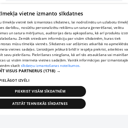
 tīmekļa vietne izmanto sīkdatnes
 tīmekļa vietnē tiek izmantotas sīkdatnes, lai nodrošinātu un uzlabotu tīmek
nes darbību., nosūtītu personalizētu reklāmu un satura ģenerēšanai, veiktu
āmas un satura mērījumus, auditorijas datu apkopošanu, kā arī produktu izst
zlabošanu. Zemāk sniedzam informāciju par visām sīkdatnēm, kuras tiek
ntotas mūsu tīmekļa vietnēs. Sīkdatnes var atšķirties atkarībā no apmeklētā
rneta vietnes sadaļas. Lietotājam jebkurā brīdī ir iespēja piekrist, atteikties va
īt savu piekrišanu. Piekrišanas sniegšana, kā arī tās atsaukšana vai mainīša
ecas uz visām interneta vietnes sadaļām. Vairāk informācijas par izmantotaj
atnēm skatīt
sīkdatņu izmantošanas noteikumos.
ĪT VISUS PARTNERUS
(1718) →
PIELĀGOT IZVĒLI
PIEKRIST VISĀM SĪKDATNĒM
ATSTĀT TEHNISKĀS SĪKDATNES
TEHNISKĀS/OBLIGĀTĀS
STATISTIKAS
MĒRĶĒŠANA