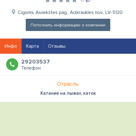
Cigoriņi, Aiviekstes pag., Aizkraukles nov., LV-5120
Пополнить информацию о компании
Инфо
Карта
Отзывы
29203537
Телефон
Отрасль:
Катание на лыжах, каток