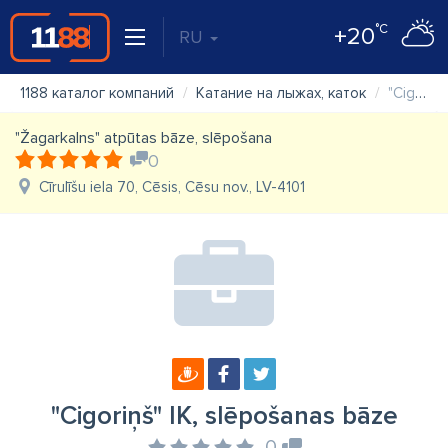
°C
+20
RU
1188 каталог компаний
Катание на лыжах, каток
"Cigoriņš" IK, slēpošanas bāze
"Žagarkalns" atpūtas bāze, slēpošana
0
Cīrulīšu iela 70, Cēsis, Cēsu nov., LV-4101
"Cigoriņš" IK, slēpošanas bāze
0