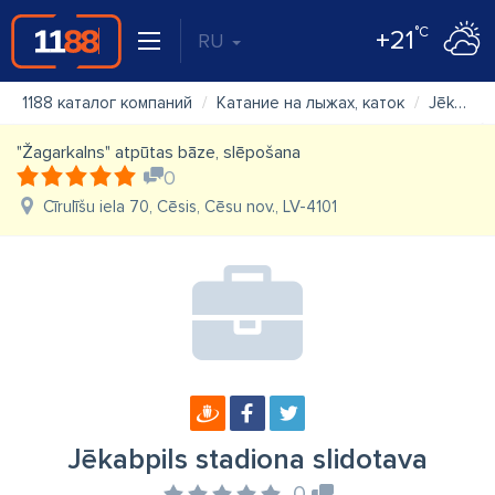
°C
+21
RU
1188 каталог компаний
Катание на лыжах, каток
Jēkabpils stadiona slidotava
"Žagarkalns" atpūtas bāze, slēpošana
0
Cīrulīšu iela 70, Cēsis, Cēsu nov., LV-4101
Jēkabpils stadiona slidotava
0