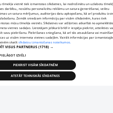
 tīmekļa vietnē tiek izmantotas sīkdatnes, lai nodrošinātu un uzlabotu tīmek
nes darbību., nosūtītu personalizētu reklāmu un satura ģenerēšanai, veiktu
āmas un satura mērījumus, auditorijas datu apkopošanu, kā arī produktu izst
zlabošanu. Zemāk sniedzam informāciju par visām sīkdatnēm, kuras tiek
ntotas mūsu tīmekļa vietnēs. Sīkdatnes var atšķirties atkarībā no apmeklētā
rneta vietnes sadaļas. Lietotājam jebkurā brīdī ir iespēja piekrist, atteikties va
īt savu piekrišanu. Piekrišanas sniegšana, kā arī tās atsaukšana vai mainīša
ecas uz visām interneta vietnes sadaļām. Vairāk informācijas par izmantotaj
atnēm skatīt
sīkdatņu izmantošanas noteikumos.
ĪT VISUS PARTNERUS
(1718) →
PIELĀGOT IZVĒLI
PIEKRIST VISĀM SĪKDATNĒM
ATSTĀT TEHNISKĀS SĪKDATNES
TEHNISKĀS/OBLIGĀTĀS
STATISTIKAS
MĒRĶĒŠANA
FUNKCIONĀLĀS
NEKLASIFICĒTĀS