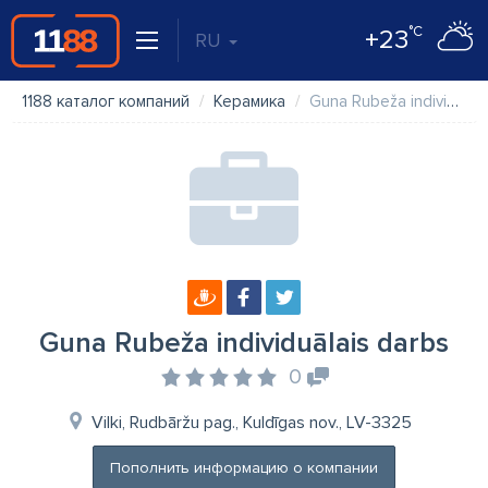
°C
+23
RU
1188 каталог компаний
Керамика
Guna Rubeža individuālais darbs
Guna Rubeža individuālais darbs
0
Vilki, Rudbāržu pag., Kuldīgas nov., LV-3325
Пополнить информацию о компании