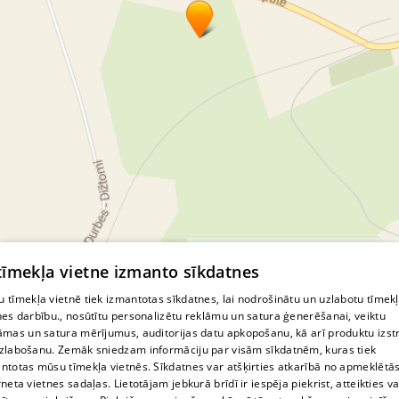
© MapTiler
© OpenStreetMap contributors
 tīmekļa vietne izmanto sīkdatnes
 tīmekļa vietnē tiek izmantotas sīkdatnes, lai nodrošinātu un uzlabotu tīmek
nes darbību., nosūtītu personalizētu reklāmu un satura ģenerēšanai, veiktu
āmas un satura mērījumus, auditorijas datu apkopošanu, kā arī produktu izst
zlabošanu. Zemāk sniedzam informāciju par visām sīkdatnēm, kuras tiek
ntotas mūsu tīmekļa vietnēs. Sīkdatnes var atšķirties atkarībā no apmeklētā
rneta vietnes sadaļas. Lietotājam jebkurā brīdī ir iespēja piekrist, atteikties va