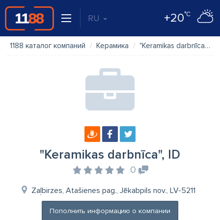
°C
+20
RU
1188 каталог компаний
Керамика
"Keramikas darbnīca", ID
"Keramikas darbnīca", ID
0
Zaļbirzes, Atašienes pag., Jēkabpils nov., LV-5211
Пополнить информацию о компании