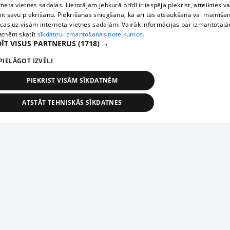
rneta vietnes sadaļas. Lietotājam jebkurā brīdī ir iespēja piekrist, atteikties va
īt savu piekrišanu. Piekrišanas sniegšana, kā arī tās atsaukšana vai mainīša
ecas uz visām interneta vietnes sadaļām. Vairāk informācijas par izmantotaj
atnēm skatīt
sīkdatņu izmantošanas noteikumos.
ĪT VISUS PARTNERUS
(1718) →
PIELĀGOT IZVĒLI
PIEKRIST VISĀM SĪKDATNĒM
ATSTĀT TEHNISKĀS SĪKDATNES
TEHNISKĀS/OBLIGĀTĀS
STATISTIKAS
MĒRĶĒŠANA
FUNKCIONĀLĀS
NEKLASIFICĒTĀS
ehniskās/obligātās
Statistikas
Mērķēšana
Funkcionālās
Neklasificēt
niskās/obligātās sīkdatnes nepieciešamas, lai lietotājs varētu brīvi apmeklēt un pārlūk
Добавь свое предприятие
ekļa vietni un izmantot tās piedāvātās iespējas. Bez šīm sīkdatnēm tīmekļa vietne neva
nvērtīgi darboties un sniegt lietotājam nepieciešamo informāciju.