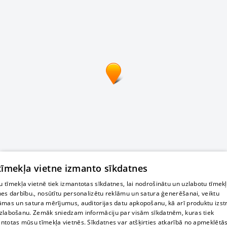
 tīmekļa vietne izmanto sīkdatnes
 tīmekļa vietnē tiek izmantotas sīkdatnes, lai nodrošinātu un uzlabotu tīmek
nes darbību., nosūtītu personalizētu reklāmu un satura ģenerēšanai, veiktu
āmas un satura mērījumus, auditorijas datu apkopošanu, kā arī produktu izst
zlabošanu. Zemāk sniedzam informāciju par visām sīkdatnēm, kuras tiek
ntotas mūsu tīmekļa vietnēs. Sīkdatnes var atšķirties atkarībā no apmeklētā