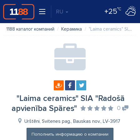
°C
+25
RU
1188 каталог компаний
Керамика
"Laima ceramics" SIA "Radošā apvienība Spāres"
"Laima ceramics" SIA "Radošā
apvienība Spāres"
0
Urštēni, Svitenes pag., Bauskas nov., LV-3917
Пополнить информацию о компании