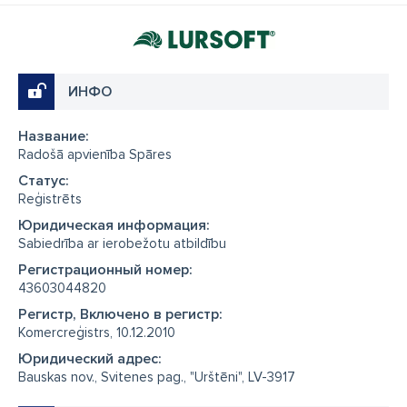
ИНФО
Название:
Radošā apvienība Spāres
Cтатус:
Reģistrēts
Юридическая информация:
Sabiedrība ar ierobežotu atbildību
Регистрационный номер:
43603044820
Регистр, Включено в регистр:
Komercreģistrs, 10.12.2010
Юридический адрес:
Bauskas nov., Svitenes pag., "Urštēni", LV-3917