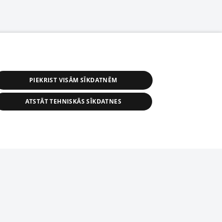
PIEKRIST VISĀM SĪKDATNĒM
ATSTĀT TEHNISKĀS SĪKDATNES
астичное распространение или
информации из баз данных 1188 в
строго запрещено. Также
tīmekļa vietne nevarēs pilnvērtīgi darboties un sniegt
автоматическое скачивание