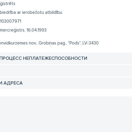
ģistrēts
biedrība ar ierobežotu atbildību
103007971
mercreģistrs, 16.04.1993
envidkurzemes nov., Grobiņas pag., "Pods", LV-3430
 ПРОЦЕСС НЕПЛАТЕЖЕСПОСОБНОСТИ
И АДРЕСА