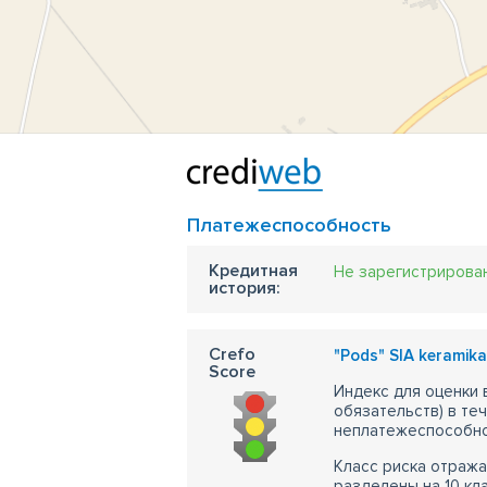
Платежеспособность
Кредитная
Не зарегистрирова
история:
Crefo
"Pods" SIA keramika
Score
Индекс для оценки
обязательств) в те
неплатежеспособно
Класс риска отража
разделены на 10 кл