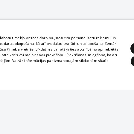
zlabotu tīmekļa vietnes darbību., nosūtītu personalizētu reklāmu un
as datu apkopošanu, kā arī produktu izstrādi un uzlabošanu. Zemāk
su tīmekļa vietnēs. Sīkdatnes var atšķirties atkarībā no apmeklētās
, atteikties vai mainīt savu piekrišanu. Piekrišanas sniegšana, kā arī
adaļām. Vairāk informācijas par izmantotajām sīkdatnēm skatīt
ĒRĶĒŠANA
FUNKCIONĀLĀS
NEKLASIFICĒTĀS
Полное или ч
obligātās
Statistikas
Mērķēšana
Funkcionālās
Neklasificētās
копирование 
любой форме 
eklēt un pārlūkot tīmekļa vietni un izmantot tās piedāvātās iespējas. Bez šīm sīkdatnēm 
запрещается 