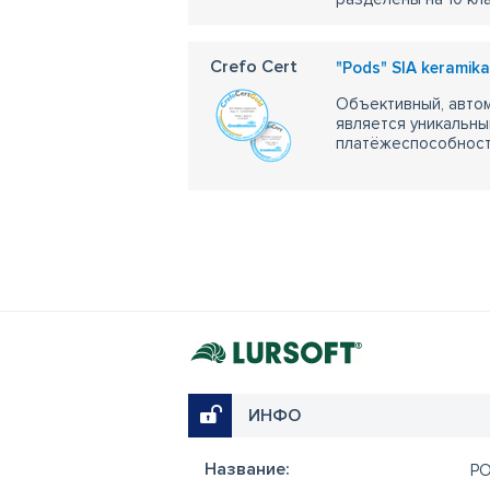
Crefo Cert
"Pods" SIA keramika
Объективный, автом
является уникальны
платёжеспособности
ИНФО
Название:
P