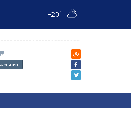
°C
+20
компании