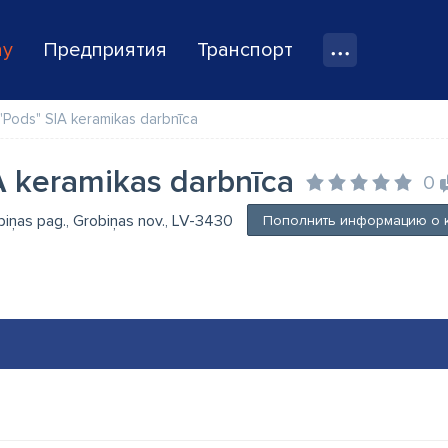
ay
Предприятия
Транспорт
"Pods" SIA keramikas darbnīca
A keramikas darbnīca
0
biņas pag., Grobiņas nov., LV-3430
Пополнить информацию о 