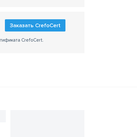
Заказать CrefoCert
тификата CrefoCert.