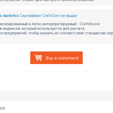
s darbnīca
Сертификат CrefoCert не выдан
атизированный и легко интерпретируемый - CrefoScore
м индексом, который используется для расчёта
 предприятий, чтобы изучить их соответствие стандартам сер
Buy a statement
ODS