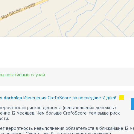
ны негативные случаи
s darbnīca
Изменения CrefoScore за последние 7 дней
 вероятности рисков дефолта (невыполнения денежных
чение 12 месяцев. Чем больше CrefoScore, тем выше риск
сти.
ет вероятность невыполнения обязательств в ближайшие 12 м
ассов риска. Служат для быстрого принятия решения.