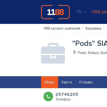
RU
1188 pl
1188 каталог компаний
Керамика
"Pods" SI
Pods, Rolava, Gro
Инфо
Карта
Отзывы
29746205
Телефон