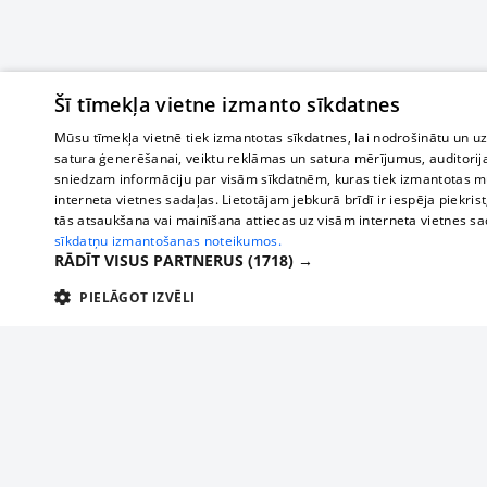
Šī tīmekļa vietne izmanto sīkdatnes
Mūsu tīmekļa vietnē tiek izmantotas sīkdatnes, lai nodrošinātu un u
satura ģenerēšanai, veiktu reklāmas un satura mērījumus, auditorij
sniedzam informāciju par visām sīkdatnēm, kuras tiek izmantotas mū
interneta vietnes sadaļas. Lietotājam jebkurā brīdī ir iespēja piekrist
tās atsaukšana vai mainīšana attiecas uz visām interneta vietnes s
sīkdatņu izmantošanas noteikumos.
RĀDĪT VISUS PARTNERUS
(1718) →
PIELĀGOT IZVĒLI
TEHNISKĀS/OBLIGĀTĀS
STATISTIKAS
M
Tehniskās/
Tehniskās/obligātās sīkdatnes nepieciešamas, lai lietotājs varētu brīvi apm
lietotājam nepieciešamo informāciju.