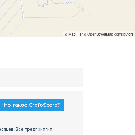
© MapTiler
© OpenStreetMap contributors
Что такое CrefoScore?
есяцев. Все предприятия