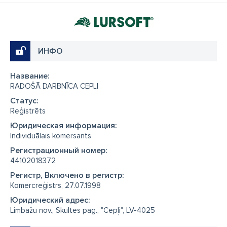
ИНФО
Название:
RADOŠĀ DARBNĪCA CEPĻI
Cтатус:
Reģistrēts
Юридическая информация:
Individuālais komersants
Регистрационный номер:
44102018372
Регистр, Включено в регистр:
Komercreģistrs, 27.07.1998
Юридический адрес:
Limbažu nov., Skultes pag., "Cepļi", LV-4025