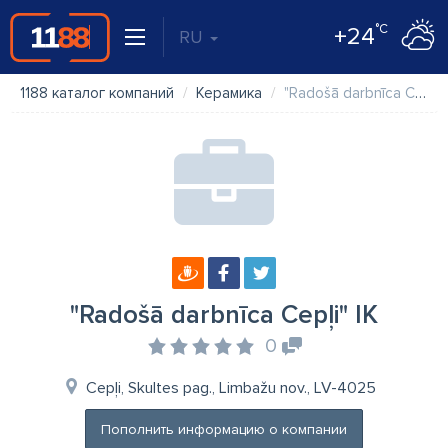
°C
+24
RU
1188 каталог компаний
Керамика
"Radošā darbnīca Cepļi" IK
"Radošā darbnīca Cepļi" IK
0
Cepļi, Skultes pag., Limbažu nov., LV-4025
Пополнить информацию о компании