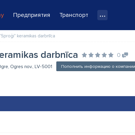
ay
Предприятия
Транспорт
"Sproģi" keramikas darbnīca
keramikas darbnīca
0
 Ogre, Ogres nov., LV-5001
Пополнить информацию о компани