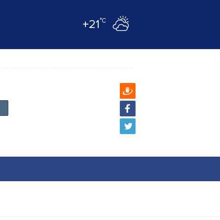
°C
+21
и