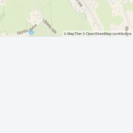
© MapTiler
© OpenStreetMap contributors