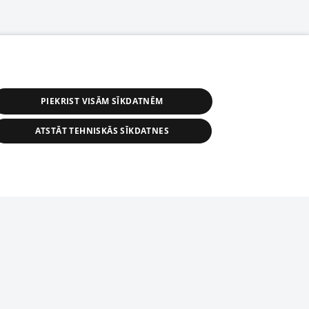
PIEKRIST VISĀM SĪKDATNĒM
ATSTĀT TEHNISKĀS SĪKDATNES
астичное распространение или
информации из баз данных 1188 в
строго запрещено. Также
tīmekļa vietne nevarēs pilnvērtīgi darboties un sniegt
автоматическое скачивание
Перепубликация любого материала,