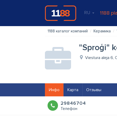
RU
1188 pl
1188 каталог компаний
Керамика
"Sproģi" 
Viestura aleja 6,
Инфо
Карта
Отзывы
29846704
Телефон