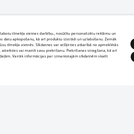
zlabotu tīmekļa vietnes darbību., nosūtītu personalizētu reklāmu un
as datu apkopošanu, kā arī produktu izstrādi un uzlabošanu. Zemāk
su tīmekļa vietnēs. Sīkdatnes var atšķirties atkarībā no apmeklētās
, atteikties vai mainīt savu piekrišanu. Piekrišanas sniegšana, kā arī
adaļām. Vairāk informācijas par izmantotajām sīkdatnēm skatīt
ĒRĶĒŠANA
FUNKCIONĀLĀS
NEKLASIFICĒTĀS
Полное или ч
obligātās
Statistikas
Mērķēšana
Funkcionālās
Neklasificētās
копирование 
любой форме 
eklēt un pārlūkot tīmekļa vietni un izmantot tās piedāvātās iespējas. Bez šīm sīkdatnēm 
запрещается 
иятия
В кинотеатрах
информации. 