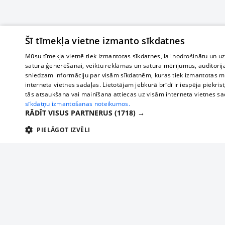
Šī tīmekļa vietne izmanto sīkdatnes
Mūsu tīmekļa vietnē tiek izmantotas sīkdatnes, lai nodrošinātu un u
satura ģenerēšanai, veiktu reklāmas un satura mērījumus, auditorij
sniedzam informāciju par visām sīkdatnēm, kuras tiek izmantotas mū
interneta vietnes sadaļas. Lietotājam jebkurā brīdī ir iespēja piekrist
tās atsaukšana vai mainīšana attiecas uz visām interneta vietnes s
sīkdatņu izmantošanas noteikumos.
RĀDĪT VISUS PARTNERUS
(1718) →
PIELĀGOT IZVĒLI
TEHNISKĀS/OBLIGĀTĀS
STATISTIKAS
M
Tehniskās/
Tehniskās/obligātās sīkdatnes nepieciešamas, lai lietotājs varētu brīvi apm
lietotājam nepieciešamo informāciju.
О нас
Предпр