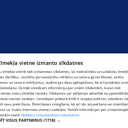
 tīmekļa vietne izmanto sīkdatnes
 tīmekļa vietnē tiek izmantotas sīkdatnes, lai nodrošinātu un uzlabotu tīmek
nes darbību., nosūtītu personalizētu reklāmu un satura ģenerēšanai, veiktu
āmas un satura mērījumus, auditorijas datu apkopošanu, kā arī produktu izst
zlabošanu. Zemāk sniedzam informāciju par visām sīkdatnēm, kuras tiek
ntotas mūsu tīmekļa vietnēs. Sīkdatnes var atšķirties atkarībā no apmeklētā
rneta vietnes sadaļas. Lietotājam jebkurā brīdī ir iespēja piekrist, atteikties va
īt savu piekrišanu. Piekrišanas sniegšana, kā arī tās atsaukšana vai mainīša
ecas uz visām interneta vietnes sadaļām. Vairāk informācijas par izmantotaj
atnēm skatīt
sīkdatņu izmantošanas noteikumos.
ĪT VISUS PARTNERUS
(1718) →