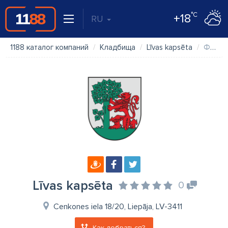
°C
+18
RU
1188 каталог компаний
Кладбища
Līvas kapsēta
Фото
Līvas kapsēta
0
Cenkones iela 18/20, Liepāja, LV-3411
Как добраться?