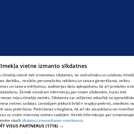
Пылесос ротационного типа
 tīmekļa vietne izmanto sīkdatnes
 tīmekļa vietnē tiek izmantotas sīkdatnes, lai nodrošinātu un uzlabotu tīmek
nes darbību., nosūtītu personalizētu reklāmu un satura ģenerēšanai, veiktu
āmas un satura mērījumus, auditorijas datu apkopošanu, kā arī produktu izst
zlabošanu. Zemāk sniedzam informāciju par visām sīkdatnēm, kuras tiek
ntotas mūsu tīmekļa vietnēs. Sīkdatnes var atšķirties atkarībā no apmeklētā
rneta vietnes sadaļas. Lietotājam jebkurā brīdī ir iespēja piekrist, atteikties va
īt savu piekrišanu. Piekrišanas sniegšana, kā arī tās atsaukšana vai mainīša
ecas uz visām interneta vietnes sadaļām. Vairāk informācijas par izmantotaj
atnēm skatīt
sīkdatņu izmantošanas noteikumos.
ĪT VISUS PARTNERUS
(1718) →