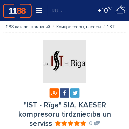
°C
+10
RU
1188 каталог компаний
Компрессоры, насосы
"IST - Rīga" SIA, KAESER kompresoru tirdzniecība un serviss
"IST - Rīga" SIA, KAESER
kompresoru tirdzniecība un
serviss
0