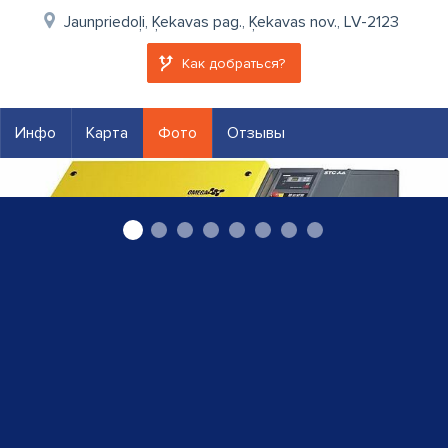
Jaunpriedoļi, Ķekavas pag., Ķekavas nov., LV-2123
Как добраться?
Инфо
Карта
Фото
Отзывы