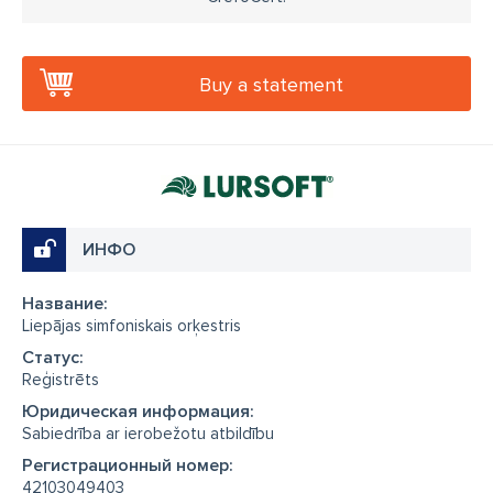
Buy a statement
ИНФО
Название:
Liepājas simfoniskais orķestris
Cтатус:
Reģistrēts
Юридическая информация:
Sabiedrība ar ierobežotu atbildību
Регистрационный номер:
42103049403