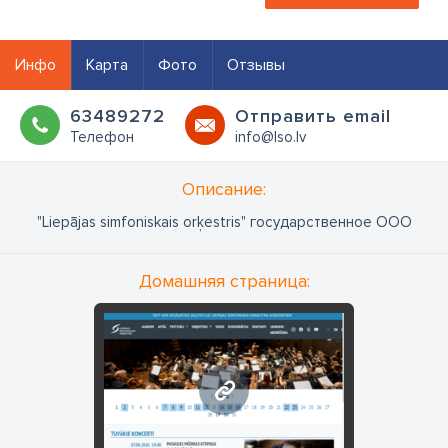
Инфо
Карта
Фото
Отзывы
63489272
Oтправить email
Телефон
info@lso.lv
Oписание:
"Liepājas simfoniskais orķestris" государственное ООО
Домашняя страница:
www.lso.lv