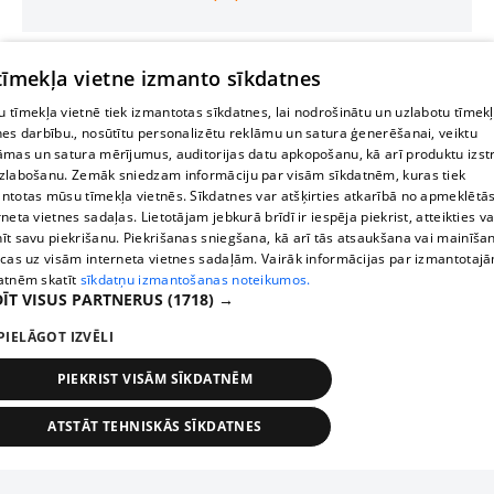
 tīmekļa vietne izmanto sīkdatnes
 tīmekļa vietnē tiek izmantotas sīkdatnes, lai nodrošinātu un uzlabotu tīmek
nes darbību., nosūtītu personalizētu reklāmu un satura ģenerēšanai, veiktu
āmas un satura mērījumus, auditorijas datu apkopošanu, kā arī produktu izst
zlabošanu. Zemāk sniedzam informāciju par visām sīkdatnēm, kuras tiek
ntotas mūsu tīmekļa vietnēs. Sīkdatnes var atšķirties atkarībā no apmeklētā
rneta vietnes sadaļas. Lietotājam jebkurā brīdī ir iespēja piekrist, atteikties va
īt savu piekrišanu. Piekrišanas sniegšana, kā arī tās atsaukšana vai mainīša
ecas uz visām interneta vietnes sadaļām. Vairāk informācijas par izmantotaj
atnēm skatīt
sīkdatņu izmantošanas noteikumos.
ĪT VISUS PARTNERUS
(1718) →
PIELĀGOT IZVĒLI
PIEKRIST VISĀM SĪKDATNĒM
ATSTĀT TEHNISKĀS SĪKDATNES
TEHNISKĀS/OBLIGĀTĀS
STATISTIKAS
MĒRĶĒŠANA