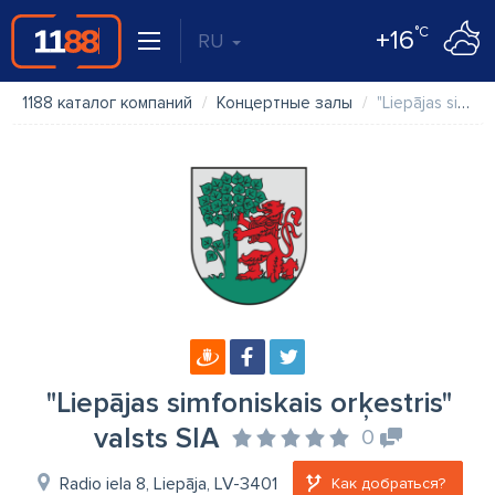
°C
+16
RU
1188 каталог компаний
Концертные залы
"Liepājas simfoniskais orķestris" valsts SIA
"Liepājas simfoniskais orķestris"
valsts SIA
0
Radio iela 8, Liepāja, LV-3401
Как добраться?