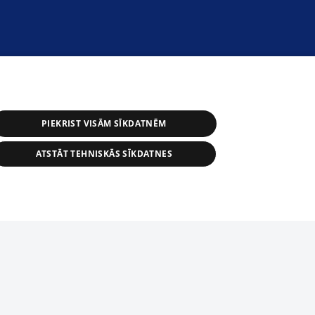
PIEKRIST VISĀM SĪKDATNĒM
ATSTĀT TEHNISKĀS SĪKDATNES
астичное распространение или
информации из баз данных 1188 в
строго запрещено. Также
tīmekļa vietne nevarēs pilnvērtīgi darboties un sniegt