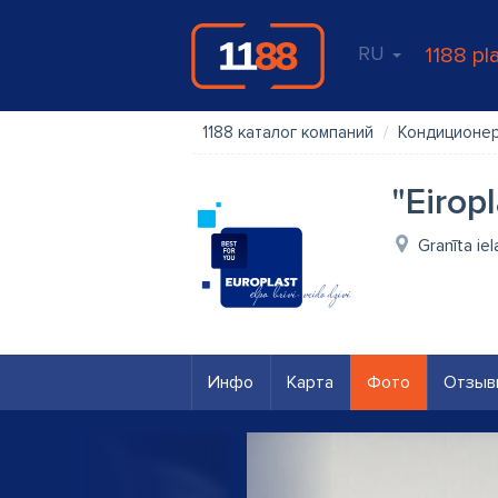
RU
1188 pl
1188 каталог компаний
Кондиционер
"Eirop
Granīta iel
Инфо
Карта
Фото
Отзыв