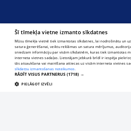
Šī tīmekļa vietne izmanto sīkdatnes
Mūsu tīmekļa vietnē tiek izmantotas sīkdatnes, lai nodrošinātu un u
satura ģenerēšanai, veiktu reklāmas un satura mērījumus, auditorij
sniedzam informāciju par visām sīkdatnēm, kuras tiek izmantotas mū
interneta vietnes sadaļas. Lietotājam jebkurā brīdī ir iespēja piekrist
tās atsaukšana vai mainīšana attiecas uz visām interneta vietnes s
sīkdatņu izmantošanas noteikumos.
RĀDĪT VISUS PARTNERUS
(1718) →
PIELĀGOT IZVĒLI
TEHNISKĀS/OBLIGĀTĀS
STATISTIKAS
M
Tehniskās/
Tehniskās/obligātās sīkdatnes nepieciešamas, lai lietotājs varētu brīvi apm