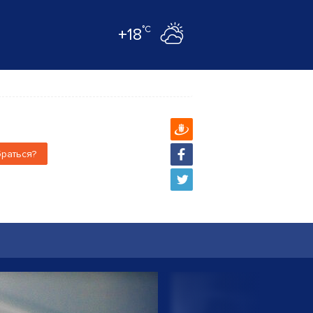
°C
+18
браться?