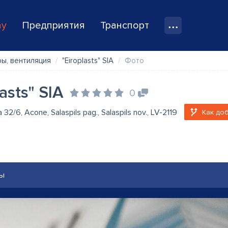
ay
Предприятия
Транспорт
ы, вентиляция
"Eiroplasts" SIA
Фото
lasts" SIA
0
a 32/6, Acone, Salaspils pag., Salaspils nov., LV-2119
Как до
ы