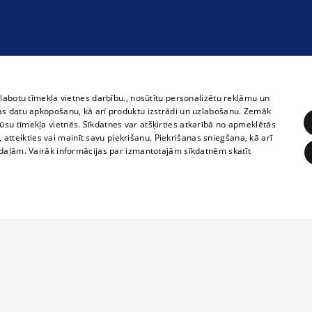
zlabotu tīmekļa vietnes darbību., nosūtītu personalizētu reklāmu un
as datu apkopošanu, kā arī produktu izstrādi un uzlabošanu. Zemāk
su tīmekļa vietnēs. Sīkdatnes var atšķirties atkarībā no apmeklētās
, atteikties vai mainīt savu piekrišanu. Piekrišanas sniegšana, kā arī
adaļām. Vairāk informācijas par izmantotajām sīkdatnēm skatīt
ĒRĶĒŠANA
FUNKCIONĀLĀS
NEKLASIFICĒTĀS
Полное или ч
obligātās
Statistikas
Mērķēšana
Funkcionālās
Neklasificētās
копирование 
любой форме 
eklēt un pārlūkot tīmekļa vietni un izmantot tās piedāvātās iespējas. Bez šīm sīkdatnēm 