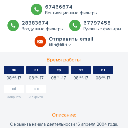
67466674
Вентиляционные фильтры
28383674
67797458
Воздушные фильтры
Рукавные фильтры
Oтправить email
filtri@filtri.lv
Время работы:
пн
вт
ср
чт
пт
30
30
30
30
30
08
17
08
17
08
17
08
17
08
17
сб
вс
Закрыто
Закрыто
Oписание:
С момента начала деятельности 16 апреля 2004 года,