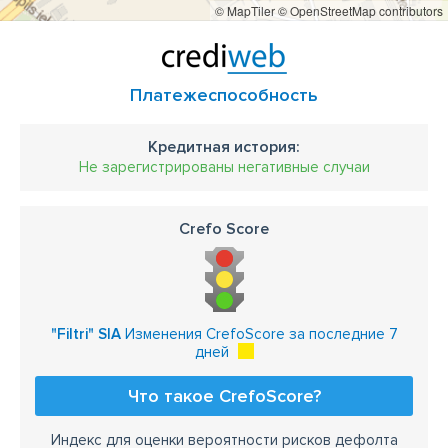
© MapTiler
© OpenStreetMap contributors
рукавные фильтры для деревообработки
мешки для пыли
Сетчатые фильтры
жироулавливающие фильтры
ULPA фильтры
Платежеспособность
вентиляционные фильтры
Кредитная история:
Вентиляционные фильтры
Агенскалнс
Не зарегистрированы негативные случаи
в Агенскалнсе
Шампетерис
в Шампетерсе
Crefo Score
Воздушные фильтры Ильгюциемс
Фильтры Ильгюциемс
Вентиляционные фильтры Ильгюциемс
"Filtri" SIA
Изменения CrefoScore за последние 7
Картриджные фильтры Ильгюциемс
дней
Рукавные фильтры Ильгюциемс
Что такое CrefoScore?
фильтры в Ильгуциемсе
Пардаугаве
Индекс для оценки вероятности рисков дефолта