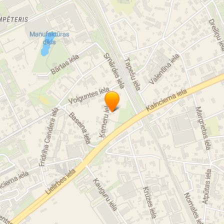
фильтры для деревообрабатывающего оборудования
фильтры для камер лакировки и покраски
фильтры для металлообработки
фильтры для кухонных вытяжек
мешки фильтров
носки фильтров
воздушные фильтры
Воздушный фильтр
НЕРА-фильтры
карманные фильтры
компактные фильтры
угольные фильтры для нейтрализации запахов
Панельный фильтр
панельные фильтры
бумажные фильтры
рукавные фильтры
рукавные фильтры для производства асфальта
рукавные фильтры для производства бетона
рукавные фильтры для производства цемента