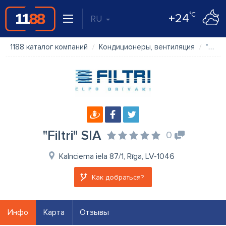
°C
+24
RU
1188 каталог компаний
Кондиционеры, вентиляция
"Filtri" SIA
"Filtri" SIA
0
Kalnciema iela 87/1, Rīga, LV-1046
Как добраться?
Инфо
Карта
Отзывы