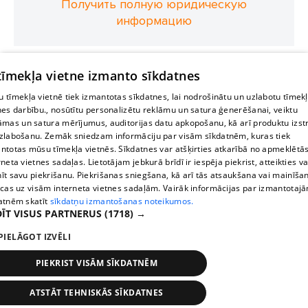
Получить полную юридическую
информацию
 tīmekļa vietne izmanto sīkdatnes
 tīmekļa vietnē tiek izmantotas sīkdatnes, lai nodrošinātu un uzlabotu tīmek
nes darbību., nosūtītu personalizētu reklāmu un satura ģenerēšanai, veiktu
āmas un satura mērījumus, auditorijas datu apkopošanu, kā arī produktu izst
zlabošanu. Zemāk sniedzam informāciju par visām sīkdatnēm, kuras tiek
ntotas mūsu tīmekļa vietnēs. Sīkdatnes var atšķirties atkarībā no apmeklētā
rneta vietnes sadaļas. Lietotājam jebkurā brīdī ir iespēja piekrist, atteikties va
īt savu piekrišanu. Piekrišanas sniegšana, kā arī tās atsaukšana vai mainīša
ecas uz visām interneta vietnes sadaļām. Vairāk informācijas par izmantotaj
atnēm skatīt
sīkdatņu izmantošanas noteikumos.
ĪT VISUS PARTNERUS
(1718) →
PIELĀGOT IZVĒLI
PIEKRIST VISĀM SĪKDATNĒM
ATSTĀT TEHNISKĀS SĪKDATNES