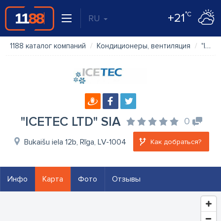
°C
+21
RU
1188 каталог компаний
Кондиционеры, вентиляция
"ICETEC LTD" SIA
"ICETEC LTD" SIA
0
Bukaišu iela 12b, Rīga, LV-1004
Как добраться?
Инфо
Карта
Фото
Отзывы