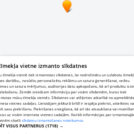
 tīmekļa vietne izmanto sīkdatnes
 tīmekļa vietnē tiek izmantotas sīkdatnes, lai nodrošinātu un uzlabotu tīmek
nes darbību., nosūtītu personalizētu reklāmu un satura ģenerēšanai, veiktu
āmas un satura mērījumus, auditorijas datu apkopošanu, kā arī produktu izst
zlabošanu. Zemāk sniedzam informāciju par visām sīkdatnēm, kuras tiek
ntotas mūsu tīmekļa vietnēs. Sīkdatnes var atšķirties atkarībā no apmeklētā
rneta vietnes sadaļas. Lietotājam jebkurā brīdī ir iespēja piekrist, atteikties va
īt savu piekrišanu. Piekrišanas sniegšana, kā arī tās atsaukšana vai mainīša
ecas uz visām interneta vietnes sadaļām. Vairāk informācijas par izmantotaj
atnēm skatīt
sīkdatņu izmantošanas noteikumos.
ĪT VISUS PARTNERUS
(1718) →