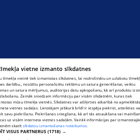
 tīmekļa vietne izmanto sīkdatnes
 tīmekļa vietnē tiek izmantotas sīkdatnes, lai nodrošinātu un uzlabotu tīmek
nes darbību., nosūtītu personalizētu reklāmu un satura ģenerēšanai, veiktu
āmas un satura mērījumus, auditorijas datu apkopošanu, kā arī produktu izst
zlabošanu. Zemāk sniedzam informāciju par visām sīkdatnēm, kuras tiek
ntotas mūsu tīmekļa vietnēs. Sīkdatnes var atšķirties atkarībā no apmeklētā
rneta vietnes sadaļas. Lietotājam jebkurā brīdī ir iespēja piekrist, atteikties va
īt savu piekrišanu. Piekrišanas sniegšana, kā arī tās atsaukšana vai mainīša
ecas uz visām interneta vietnes sadaļām. Vairāk informācijas par izmantotaj
atnēm skatīt
sīkdatņu izmantošanas noteikumos.
ĪT VISUS PARTNERUS
(1718) →