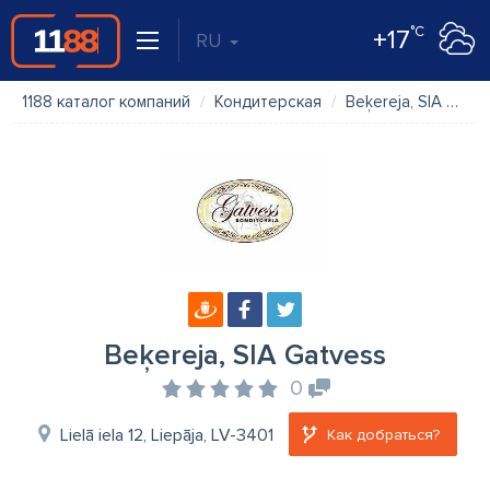
°C
+17
RU
1188 каталог компаний
Кондитерская
Beķereja, SIA Gatvess
Beķereja, SIA Gatvess
0
Lielā iela 12, Liepāja, LV-3401
Как добраться?