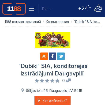
°C
+24
RU
1188 каталог компаний
Кондитерская
"Dubiki" SIA, konditorejas izstrādājumi Daugavpilī
"Dubiki" SIA, konditorejas
izstrādājumi Daugavpilī
0
Sēlijas iela 25, Daugavpils, LV-5415
Как добраться?