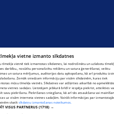
Gatvess
 tīmekļa vietne izmanto sīkdatnes
 tīmekļa vietnē tiek izmantotas sīkdatnes, lai nodrošinātu un uzlabotu tīmek
nes darbību., nosūtītu personalizētu reklāmu un satura ģenerēšanai, veiktu
āmas un satura mērījumus, auditorijas datu apkopošanu, kā arī produktu izst
zlabošanu. Zemāk sniedzam informāciju par visām sīkdatnēm, kuras tiek
ntotas mūsu tīmekļa vietnēs. Sīkdatnes var atšķirties atkarībā no apmeklētā
rneta vietnes sadaļas. Lietotājam jebkurā brīdī ir iespēja piekrist, atteikties va
īt savu piekrišanu. Piekrišanas sniegšana, kā arī tās atsaukšana vai mainīša
ecas uz visām interneta vietnes sadaļām. Vairāk informācijas par izmantotaj
atnēm skatīt
sīkdatņu izmantošanas noteikumos.
ĪT VISUS PARTNERUS
(1718) →