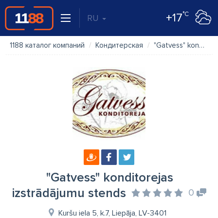
°C
+17
RU
1188 каталог компаний
Кондитерская
"Gatvess" konditorejas izstrādājumu stends
"Gatvess" konditorejas
izstrādājumu stends
0
Kuršu iela 5, k.7, Liepāja, LV-3401